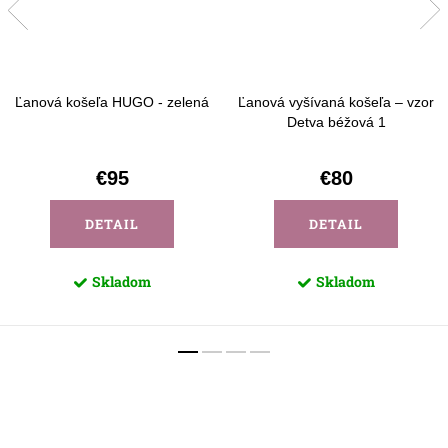
Ľanová košeľa HUGO - zelená
Ľanová vyšívaná košeľa – vzor
Detva béžová 1
€95
€80
DETAIL
DETAIL
Skladom
Skladom