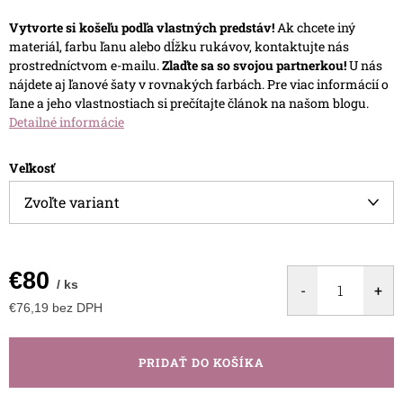
Vytvorte si košeľu podľa vlastných predstáv!
Ak chcete iný
materiál, farbu ľanu alebo dĺžku rukávov, kontaktujte nás
prostredníctvom e-mailu.
Zlaďte sa so svojou partnerkou!
U nás
nájdete aj ľanové šaty v rovnakých farbách.
Pre viac informácií o
ľane a jeho vlastnostiach si prečítajte článok na našom blogu.
Detailné informácie
Veľkosť
€80
/ ks
€76,19 bez DPH
Jednotková
cena:
PRIDAŤ DO KOŠÍKA