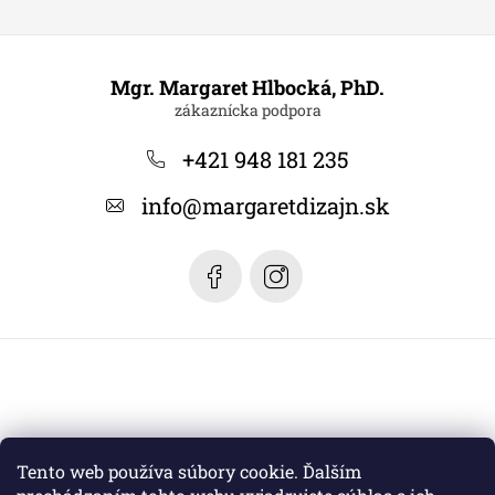
Z
á
Mgr. Margaret Hlbocká, PhD.
p
ä
+421 948 181 235
t
info
@
margaretdizajn.sk
i
e
Tento web používa súbory cookie. Ďalším