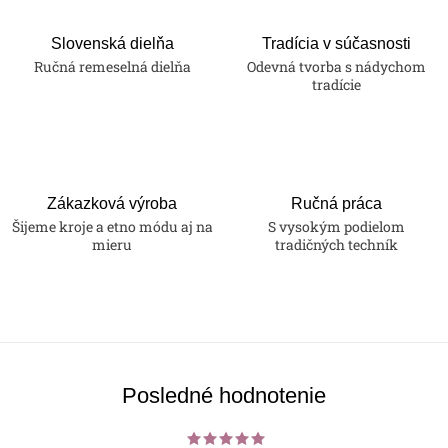
Slovenská dielňa
Tradícia v súčasnosti
Ručná remeselná dielňa
Odevná tvorba s nádychom
tradície
Zákazková výroba
Ručná práca
Šijeme kroje a etno módu aj na
S vysokým podielom
mieru
tradičných techník
Posledné hodnotenie