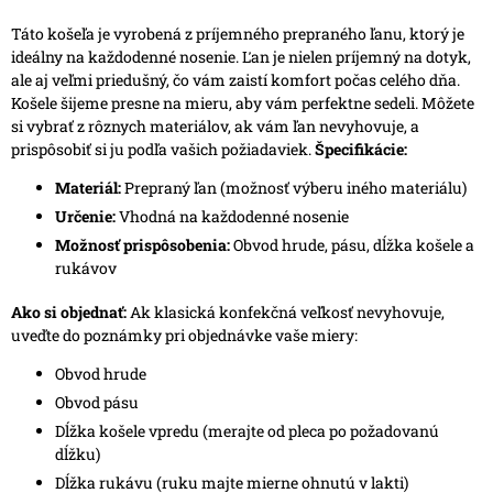
Táto košeľa je vyrobená z príjemného prepraného ľanu, ktorý je
ideálny na každodenné nosenie. Ľan je nielen príjemný na dotyk,
ale aj veľmi priedušný, čo vám zaistí komfort počas celého dňa.
Košele šijeme presne na mieru, aby vám perfektne sedeli. Môžete
si vybrať z rôznych materiálov, ak vám ľan nevyhovuje, a
prispôsobiť si ju podľa vašich požiadaviek.
Špecifikácie:
Materiál:
Prepraný ľan (možnosť výberu iného materiálu)
Určenie:
Vhodná na každodenné nosenie
Možnosť prispôsobenia:
Obvod hrude, pásu, dĺžka košele a
rukávov
Ako si objednať:
Ak klasická konfekčná veľkosť nevyhovuje,
uveďte do poznámky pri objednávke vaše miery:
Obvod hrude
Obvod pásu
Dĺžka košele vpredu (merajte od pleca po požadovanú
dĺžku)
Dĺžka rukávu (ruku majte mierne ohnutú v lakti)