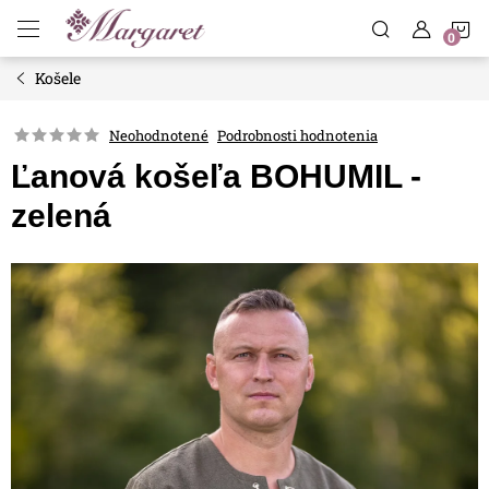
Prejsť
N
na
obsah
Košele
K
Neohodnotené
Podrobnosti hodnotenia
Ľanová košeľa BOHUMIL -
zelená