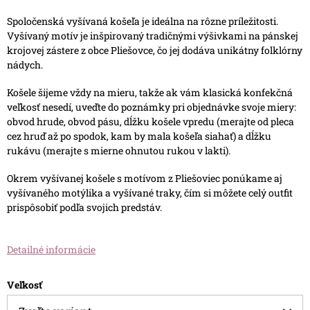
Spoločenská vyšívaná košeľa je ideálna na rôzne príležitosti.
Vyšívaný motív je inšpirovaný tradičnými výšivkami na pánskej
krojovej zástere z obce Pliešovce, čo jej dodáva unikátny folklórny
nádych.
Košele šijeme vždy na mieru, takže ak vám klasická konfekčná
veľkosť nesedí, uveďte do poznámky pri objednávke svoje miery:
obvod hrude, obvod pásu, dĺžku košele vpredu (merajte od pleca
cez hruď až po spodok, kam by mala košeľa siahať) a dĺžku
rukávu (merajte s mierne ohnutou rukou v lakti).
Okrem vyšívanej košele s motívom z Pliešoviec ponúkame aj
vyšívaného motýlika a vyšívané traky, čím si môžete celý outfit
prispôsobiť podľa svojich predstáv.
Detailné informácie
Veľkosť