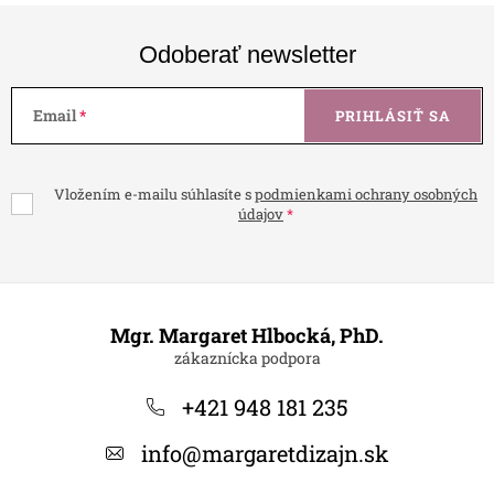
Odoberať newsletter
Email
PRIHLÁSIŤ SA
Vložením e-mailu súhlasíte s
podmienkami ochrany osobných
údajov
Z
á
Mgr. Margaret Hlbocká, PhD.
p
ä
+421 948 181 235
t
info
@
margaretdizajn.sk
i