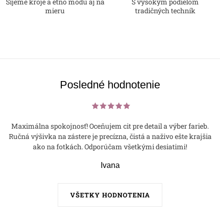
Šijeme kroje a etno módu aj na
S vysokým podielom
mieru
tradičných techník
Posledné hodnotenie
Maximálna spokojnosť! Oceňujem cit pre detail a výber farieb.
Ručná výšivka na zástere je precízna, čistá a naživo ešte krajšia
ako na fotkách. Odporúčam všetkými desiatimi!
Ivana
VŠETKY HODNOTENIA