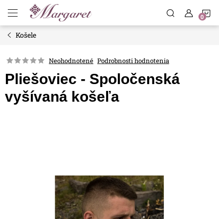
Prejsť
N
na
obsah
Košele
K
Neohodnotené
Podrobnosti hodnotenia
Pliešoviec - Spoločenská
vyšívaná košeľa