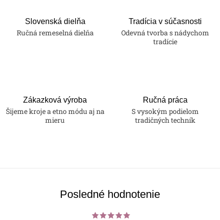
Slovenská dielňa
Tradícia v súčasnosti
Ručná remeselná dielňa
Odevná tvorba s nádychom
tradície
Zákazková výroba
Ručná práca
Šijeme kroje a etno módu aj na
S vysokým podielom
mieru
tradičných techník
Posledné hodnotenie