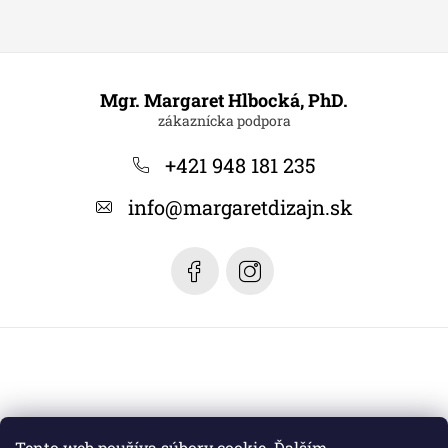
Z
á
Mgr. Margaret Hlbocká, PhD.
p
ä
+421 948 181 235
t
info
@
margaretdizajn.sk
i
e
Tento web používa súbory cookie. Ďalším