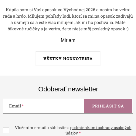
Kúpila som si Váš opasok vo Východnej 2026 a nosím ho veľmi
rada a hrdo. Milujem pohľady ľudí, ktorí sa mi na opasok zadívajú
a usmejú sa a ešte viac milujem, ak mi ho pochvália. Máte
šikovné ručičky a ja verím, že to nie je môj posledný opasok :)
Miriam
VŠETKY HODNOTENIA
Odoberať newsletter
Email
PRIHLÁSIŤ SA
Vložením e-mailu súhlasíte s
podmienkami ochrany osobných
údajov