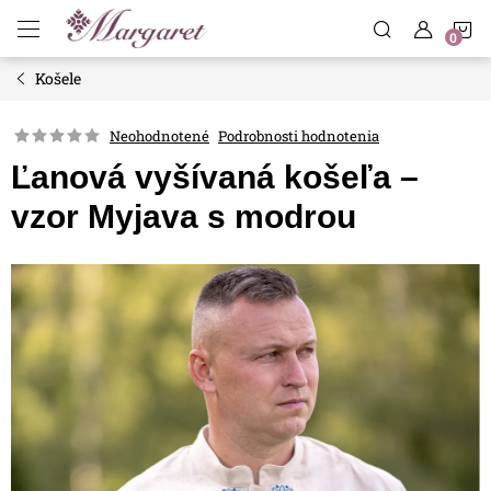
Prejsť
N
na
obsah
Košele
K
Neohodnotené
Podrobnosti hodnotenia
Ľanová vyšívaná košeľa –
vzor Myjava s modrou