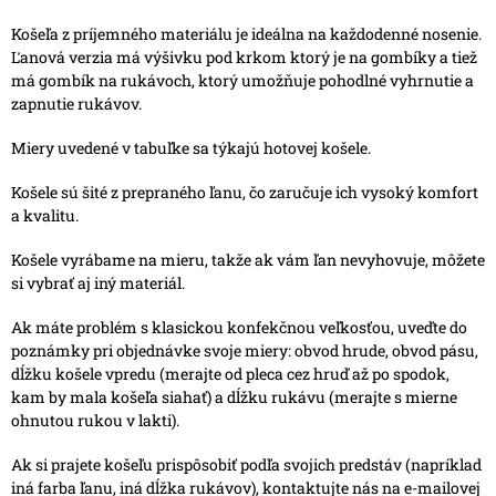
Košeľa z príjemného materiálu je ideálna na každodenné nosenie.
Ľanová verzia má výšivku pod krkom ktorý je na gombíky a tiež
má gombík na rukávoch, ktorý umožňuje pohodlné vyhrnutie a
zapnutie rukávov.
Miery uvedené v tabuľke sa týkajú hotovej košele.
Košele sú šité z prepraného ľanu, čo zaručuje ich vysoký komfort
a kvalitu.
Košele vyrábame na mieru, takže ak vám ľan nevyhovuje, môžete
si vybrať aj iný materiál.
Ak máte problém s klasickou konfekčnou veľkosťou, uveďte do
poznámky pri objednávke svoje miery: obvod hrude, obvod pásu,
dĺžku košele vpredu (merajte od pleca cez hruď až po spodok,
kam by mala košeľa siahať) a dĺžku rukávu (merajte s mierne
ohnutou rukou v lakti).
Ak si prajete košeľu prispôsobiť podľa svojich predstáv (napríklad
iná farba ľanu, iná dĺžka rukávov), kontaktujte nás na e-mailovej