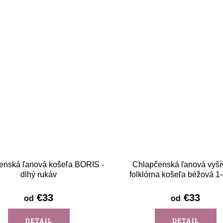
enská ľanová košeľa BORIS -
Chlapčenská ľanová vyší
dlhý rukáv
folklórna košeľa béžová 1
Detva - krátky rukáv
€33
€33
od
od
DETAIL
DETAIL