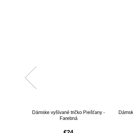
ešťany -
Dámske vyšívané tričko Piešťany -
Dámske
Farebná
€24