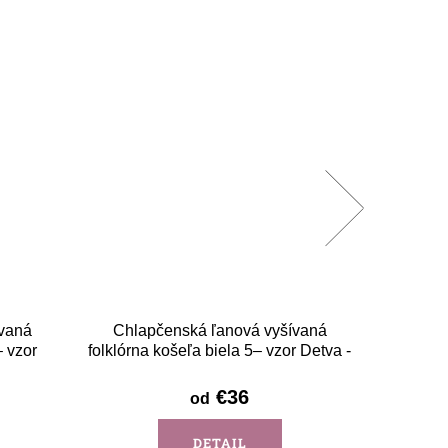
vaná
Chlapčenská ľanová vyšívaná
Tmavom
– vzor
folklórna košeľa biela 5– vzor Detva -
s
dlhý rukáv
€36
od
DETAIL