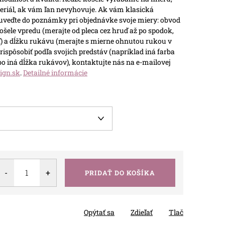
teriál, ak vám ľan nevyhovuje.
Ak vám klasická
 uveďte do poznámky pri objednávke svoje miery: obvod
ošele vpredu (merajte od pleca cez hruď až po spodok,
) a dĺžku rukávu (merajte s mierne ohnutou rukou v
rispôsobiť podľa svojich predstáv (napríklad iná farba
ebo iná dĺžka rukávov), kontaktujte nás na e-mailovej
ign.sk
.
Detailné informácie
PRIDAŤ DO KOŠÍKA
Opýtať sa
Zdieľať
Tlač