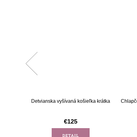
-béžová
Detvianska vyšívaná košieľka krátka
Chlapč
€125
DETAIL