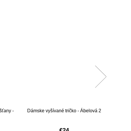
šťany -
Dámske vyšívané tričko - Ábelová 2
Dámske 
€24