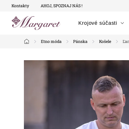
Prejsť
Kontakty
AHOJ, SPOZNAJ NÁS !
na
obsah
Krojové súčasti
Etno móda
Pánska
Košele
Ľan
Domov