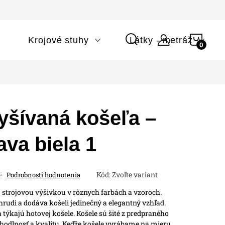
NÁK
i
Krojové stuhy
Látky - metráž
KOŠÍ
yšívaná košeľa –
va biela 1
Kód:
Zvoľte variant
é
Podrobnosti hodnotenia
 strojovou výšivkou v rôznych farbách a vzoroch.
rudi a dodáva košeli jedinečný a elegantný vzhľad.
 týkajú hotovej košele.
Košele sú šité z predpraného
hodlnosť a kvalitu.
Keďže košele vyrábame na mieru,