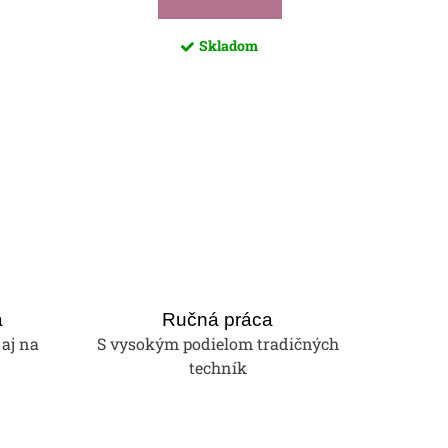
Skladom
a
Ručná práca
 aj na
S vysokým podielom tradičných
techník