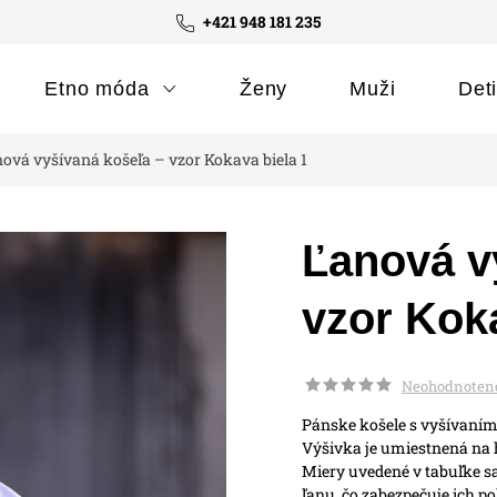
+421 948 181 235
Etno móda
Ženy
Muži
Det
ová vyšívaná košeľa – vzor Kokava biela 1
Ľanová v
vzor Koka
Neohodnoten
Pánske košele s vyšívaním
Výšivka je umiestnená na h
Miery uvedené v tabuľke sa
ľanu, čo zabezpečuje ich po