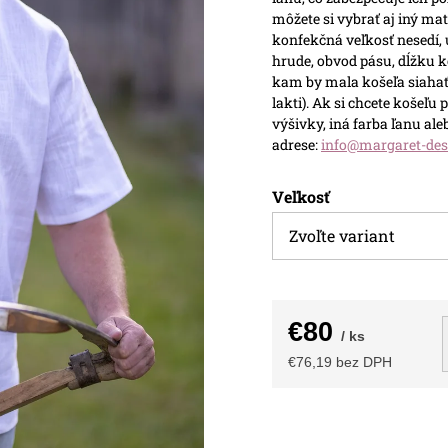
môžete si vybrať aj iný ma
konfekčná veľkosť nesedí,
hrude, obvod pásu, dĺžku k
kam by mala košeľa siahať
lakti).
Ak si chcete košeľu p
výšivky, iná farba ľanu al
adrese:
info@margaret-des
Veľkosť
€80
/ ks
€76,19 bez DPH
Jednotková
cena: