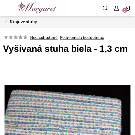
Prejsť
N
na
obsah
Krojové stuhy
K
Neohodnotené
Podrobnosti hodnotenia
Vyšívaná stuha biela - 1,3 cm