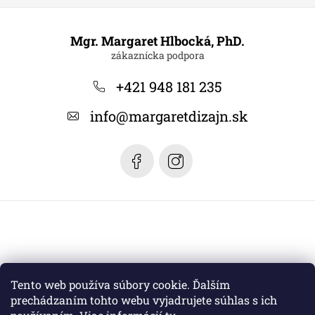
Z
á
Mgr. Margaret Hlbocká, PhD.
p
ä
+421 948 181 235
t
info
@
margaretdizajn.sk
i
e
Tento web používa súbory cookie. Ďalším
prechádzaním tohto webu vyjadrujete súhlas s ich