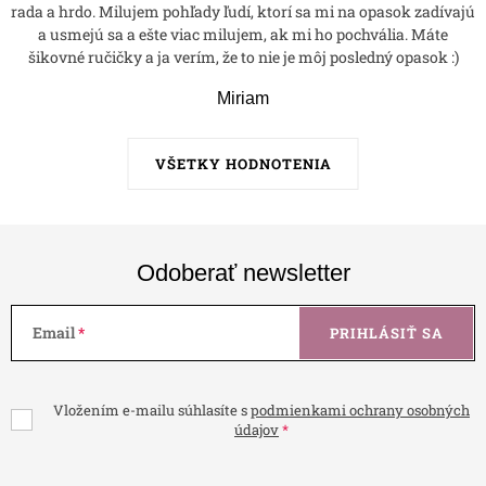
rada a hrdo. Milujem pohľady ľudí, ktorí sa mi na opasok zadívajú
a usmejú sa a ešte viac milujem, ak mi ho pochvália. Máte
šikovné ručičky a ja verím, že to nie je môj posledný opasok :)
Miriam
VŠETKY HODNOTENIA
Odoberať newsletter
Email
PRIHLÁSIŤ SA
Vložením e-mailu súhlasíte s
podmienkami ochrany osobných
údajov