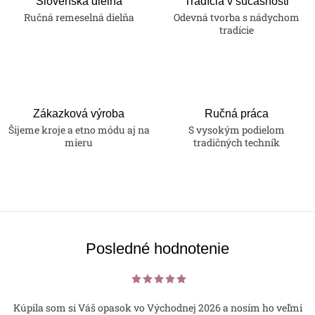
Slovenská dielňa
Tradícia v súčasnosti
Ručná remeselná dielňa
Odevná tvorba s nádychom
tradície
Zákazková výroba
Ručná práca
Šijeme kroje a etno módu aj na
S vysokým podielom
mieru
tradičných techník
Posledné hodnotenie
Kúpila som si Váš opasok vo Východnej 2026 a nosím ho veľmi