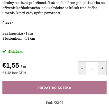
ideálny na rôzne príležitosti, či už na folklórne podujatia alebo na
oživenie každodenného looku. Ozdobte sa kúsok tradičného
umenia, ktorý vždy upúta pozornosť.
Šírka :
Bez lupienku - 1 cm
S lupienkom - 1,3 cm
Skladom
€1,55
/ m
€1,48 bez DPH
Jednotková
cena:
PRIDAŤ DO KOŠÍKA
Kód:
KS104