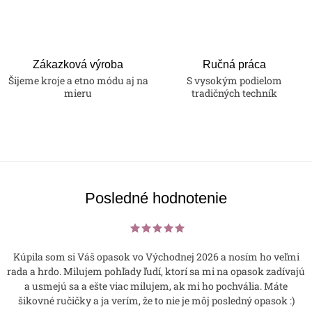
Zákazková výroba
Ručná práca
Šijeme kroje a etno módu aj na
S vysokým podielom
mieru
tradičných techník
Posledné hodnotenie
Kúpila som si Váš opasok vo Východnej 2026 a nosím ho veľmi
rada a hrdo. Milujem pohľady ľudí, ktorí sa mi na opasok zadívajú
a usmejú sa a ešte viac milujem, ak mi ho pochvália. Máte
šikovné ručičky a ja verím, že to nie je môj posledný opasok :)