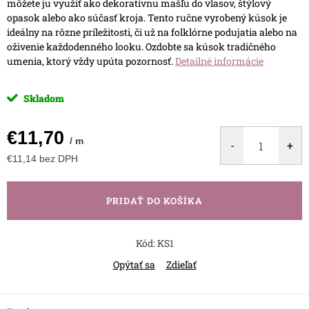
môžete ju využiť ako dekoratívnu mašľu do vlasov, štýlový
opasok alebo ako súčasť kroja. Tento ručne vyrobený kúsok je
ideálny na rôzne príležitosti, či už na folklórne podujatia alebo na
oživenie každodenného looku. Ozdobte sa kúsok tradičného
umenia, ktorý vždy upúta pozornosť.
Detailné informácie
Skladom
€11,70
/ m
€11,14 bez DPH
Jednotková
cena:
PRIDAŤ DO KOŠÍKA
Kód:
KS1
Opýtať sa
Zdieľať