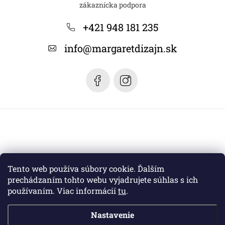
p
ä
+421 948 181 235
t
info
@
margaretdizajn.sk
i
e
Tento web používa súbory cookie. Ďalším
prechádzaním tohto webu vyjadrujete súhlas s ich
používaním. Viac informácií
tu
.
Nastavenie