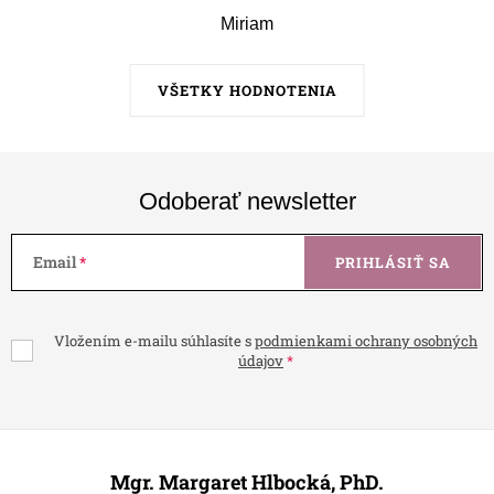
Miriam
VŠETKY HODNOTENIA
Odoberať newsletter
Email
PRIHLÁSIŤ SA
Vložením e-mailu súhlasíte s
podmienkami ochrany osobných
údajov
Z
á
Mgr. Margaret Hlbocká, PhD.