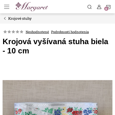
Prejsť
N
na
obsah
Krojové stuhy
K
Neohodnotené
Podrobnosti hodnotenia
Krojová vyšívaná stuha biela
- 10 cm