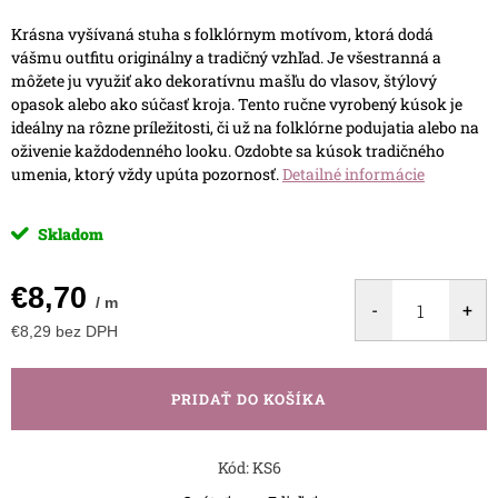
Krásna vyšívaná stuha s folklórnym motívom, ktorá dodá
vášmu outfitu originálny a tradičný vzhľad. Je všestranná a
môžete ju využiť ako dekoratívnu mašľu do vlasov, štýlový
opasok alebo ako súčasť kroja. Tento ručne vyrobený kúsok je
ideálny na rôzne príležitosti, či už na folklórne podujatia alebo na
oživenie každodenného looku. Ozdobte sa kúsok tradičného
umenia, ktorý vždy upúta pozornosť.
Detailné informácie
Skladom
€8,70
/ m
€8,29 bez DPH
Jednotková
cena:
PRIDAŤ DO KOŠÍKA
Kód:
KS6