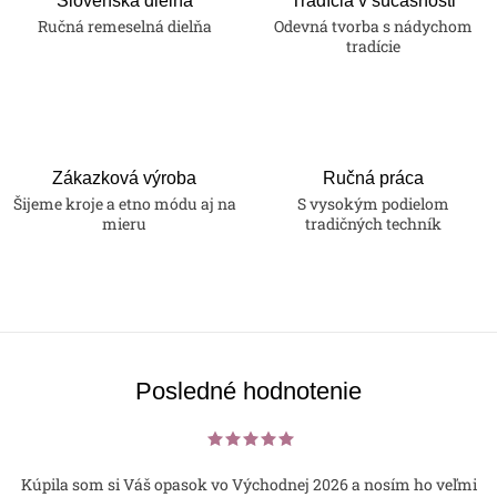
Slovenská dielňa
Tradícia v súčasnosti
Ručná remeselná dielňa
Odevná tvorba s nádychom
tradície
Zákazková výroba
Ručná práca
Šijeme kroje a etno módu aj na
S vysokým podielom
mieru
tradičných techník
Posledné hodnotenie
Kúpila som si Váš opasok vo Východnej 2026 a nosím ho veľmi