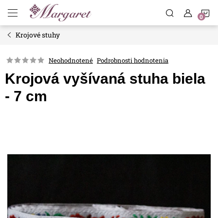
Prejsť
N
na
obsah
Krojové stuhy
K
Neohodnotené
Podrobnosti hodnotenia
Krojová vyšívaná stuha biela
- 7 cm