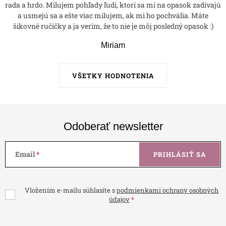
rada a hrdo. Milujem pohľady ľudí, ktorí sa mi na opasok zadívajú
a usmejú sa a ešte viac milujem, ak mi ho pochvália. Máte
šikovné ručičky a ja verím, že to nie je môj posledný opasok :)
Miriam
VŠETKY HODNOTENIA
Odoberať newsletter
Email
PRIHLÁSIŤ SA
Vložením e-mailu súhlasíte s
podmienkami ochrany osobných
údajov