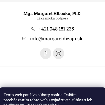
Z
á
Mgr. Margaret Hlbocká, PhD.
p
ä
+421 948 181 235
t
info
@
margaretdizajn.sk
i
e
Tento web používa súbory cookie. Ďalším
prechádzaním tohto webu vyjadrujete súhlas s ich
používaním. Viac informácií
tu
.