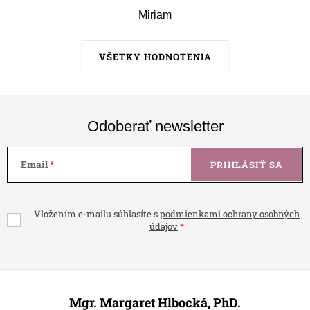
Miriam
VŠETKY HODNOTENIA
Odoberať newsletter
Email
PRIHLÁSIŤ SA
Vložením e-mailu súhlasíte s
podmienkami ochrany osobných
údajov
Z
á
Mgr. Margaret Hlbocká, PhD.