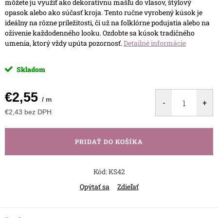
môžete ju využiť ako dekoratívnu mašľu do vlasov, štýlový
opasok alebo ako súčasť kroja. Tento ručne vyrobený kúsok je
ideálny na rôzne príležitosti, či už na folklórne podujatia alebo na
oživenie každodenného looku. Ozdobte sa kúsok tradičného
umenia, ktorý vždy upúta pozornosť.
Detailné informácie
Skladom
€2,55
/ m
€2,43 bez DPH
Jednotková
cena:
PRIDAŤ DO KOŠÍKA
Kód:
KS42
Opýtať sa
Zdieľať