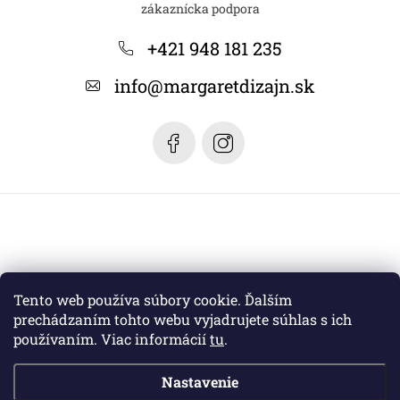
p
ä
+421 948 181 235
t
info
@
margaretdizajn.sk
i
e
Tento web používa súbory cookie. Ďalším
prechádzaním tohto webu vyjadrujete súhlas s ich
používaním. Viac informácií
tu
.
Nastavenie