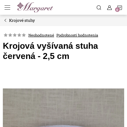
Prejsť
N
na
obsah
Krojové stuhy
K
Neohodnotené
Podrobnosti hodnotenia
Krojová vyšívaná stuha
červená - 2,5 cm