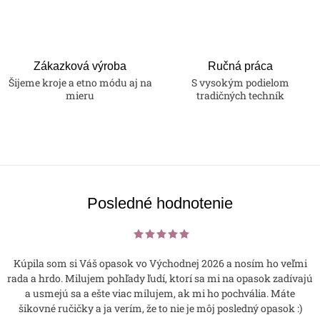
Zákazková výroba
Ručná práca
Šijeme kroje a etno módu aj na
S vysokým podielom
mieru
tradičných techník
Posledné hodnotenie
Kúpila som si Váš opasok vo Východnej 2026 a nosím ho veľmi
rada a hrdo. Milujem pohľady ľudí, ktorí sa mi na opasok zadívajú
a usmejú sa a ešte viac milujem, ak mi ho pochvália. Máte
šikovné ručičky a ja verím, že to nie je môj posledný opasok :)