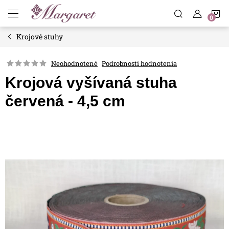
Prejsť
N
na
obsah
Krojové stuhy
K
Neohodnotené
Podrobnosti hodnotenia
Krojová vyšívaná stuha
červená - 4,5 cm