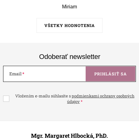
Miriam
VŠETKY HODNOTENIA
Odoberať newsletter
Email
PRIHLÁSIŤ SA
Vložením e-mailu súhlasíte s
podmienkami ochrany osobných
údajov
Z
á
Mgr. Margaret Hlbocká, PhD.