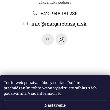
p
ä
+421 948 181 235
t
info
@
margaretdizajn.sk
i
e
Tento web používa súbory cookie. Ďalším
prechádzaním tohto webu vyjadrujete súhlas s ich
používaním. Viac informácií
tu
.
Nastavenie