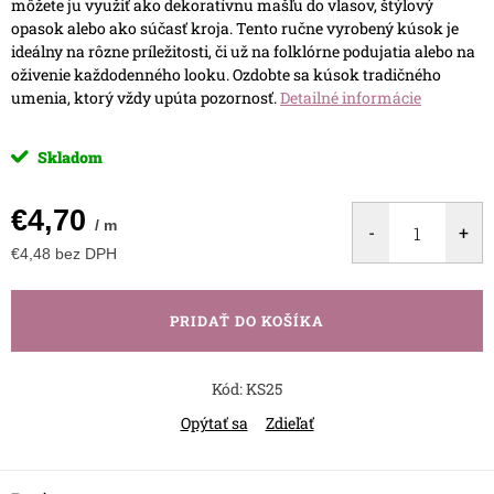
môžete ju využiť ako dekoratívnu mašľu do vlasov, štýlový
opasok alebo ako súčasť kroja. Tento ručne vyrobený kúsok je
ideálny na rôzne príležitosti, či už na folklórne podujatia alebo na
oživenie každodenného looku. Ozdobte sa kúsok tradičného
umenia, ktorý vždy upúta pozornosť.
Detailné informácie
Skladom
€4,70
/ m
€4,48 bez DPH
Jednotková
cena:
PRIDAŤ DO KOŠÍKA
Kód:
KS25
Opýtať sa
Zdieľať