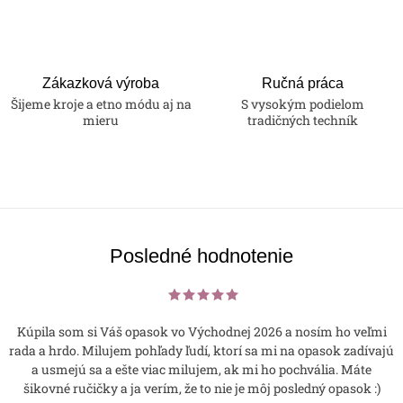
Zákazková výroba
Ručná práca
Šijeme kroje a etno módu aj na
S vysokým podielom
mieru
tradičných techník
Posledné hodnotenie
Kúpila som si Váš opasok vo Východnej 2026 a nosím ho veľmi
rada a hrdo. Milujem pohľady ľudí, ktorí sa mi na opasok zadívajú
a usmejú sa a ešte viac milujem, ak mi ho pochvália. Máte
šikovné ručičky a ja verím, že to nie je môj posledný opasok :)