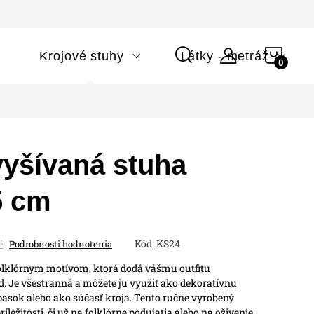
NÁK
i
Krojové stuhy
Látky - metráž
KOŠÍ
vyšívaná stuha
,5 cm
Kód:
KS24
é
Podrobnosti hodnotenia
olklórnym motívom, ktorá dodá vášmu outfitu
ad. Je všestranná a môžete ju využiť ako dekoratívnu
pasok alebo ako súčasť kroja. Tento ručne vyrobený
íležitosti, či už na folklórne podujatia alebo na oživenie