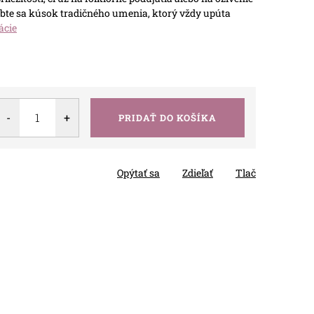
te sa kúsok tradičného umenia, ktorý vždy upúta
ácie
PRIDAŤ DO KOŠÍKA
Opýtať sa
Zdieľať
Tlač