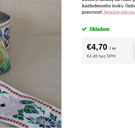
každodenného looku. Ozdob
pozornosť.
Detailné inform
Skladom
€4,70
/ m
€4,48 bez DPH
Jednotková
cena: