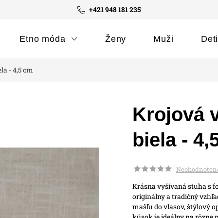
+421 948 181 235
Etno móda
Ženy
Muži
Det
la - 4,5 cm
Krojová 
biela - 4
Neohodnoten
Krásna vyšívaná stuha s f
originálny a tradičný vzhľ
mašľu do vlasov, štýlový o
kúsok je ideálny na rôzne pr