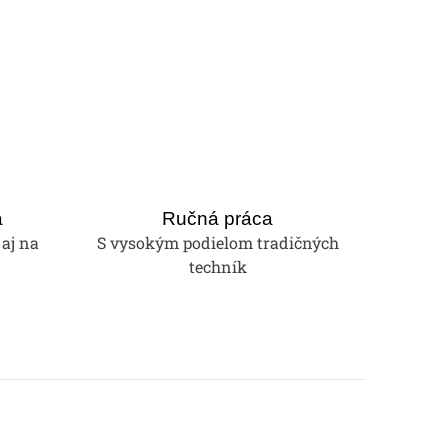
a
Ručná práca
 aj na
S vysokým podielom tradičných
techník