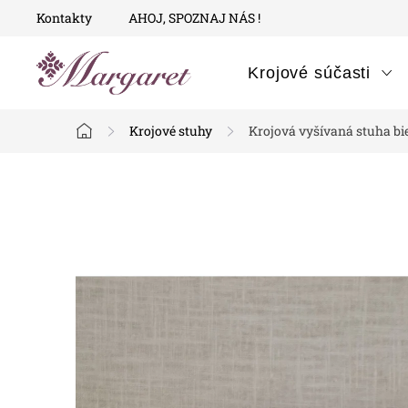
Prejsť
Kontakty
AHOJ, SPOZNAJ NÁS !
na
obsah
Krojové súčasti
Krojové stuhy
Krojová vyšívaná stuha bie
Domov