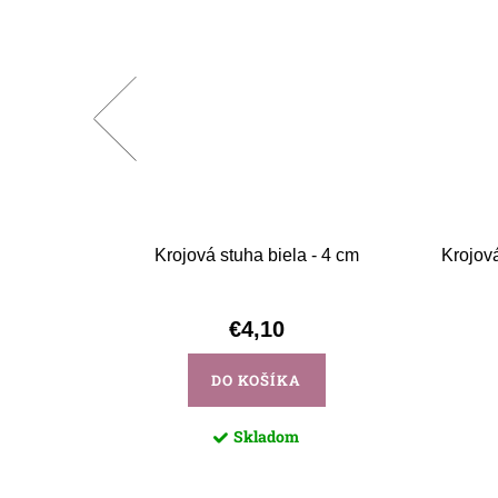
biela s
Krojová stuha biela - 4 cm
Krojov
5 cm
€4,10
DO KOŠÍKA
Skladom