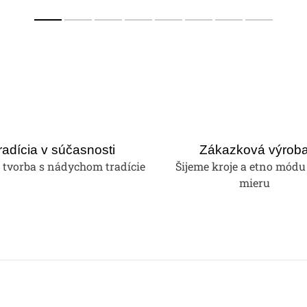
radícia v súčasnosti
Zákazková výrob
tvorba s nádychom tradície
Šijeme kroje a etno módu
mieru