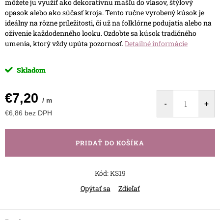
môžete ju využiť ako dekoratívnu mašľu do vlasov, štýlový
opasok alebo ako súčasť kroja. Tento ručne vyrobený kúsok je
ideálny na rôzne príležitosti, či už na folklórne podujatia alebo na
oživenie každodenného looku. Ozdobte sa kúsok tradičného
umenia, ktorý vždy upúta pozornosť.
Detailné informácie
Skladom
€7,20
/ m
€6,86 bez DPH
Jednotková
cena:
PRIDAŤ DO KOŠÍKA
Kód:
KS19
Opýtať sa
Zdieľať