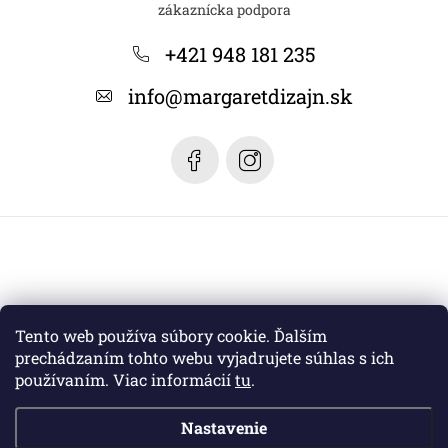
p
ä
+421 948 181 235
t
info
@
margaretdizajn.sk
i
e
Tento web používa súbory cookie. Ďalším
prechádzaním tohto webu vyjadrujete súhlas s ich
používaním. Viac informácií
tu
.
Nastavenie