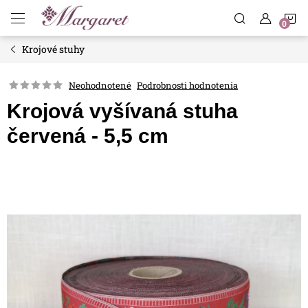
Prejsť
N
na
obsah
Krojové stuhy
K
Neohodnotené
Podrobnosti hodnotenia
Krojová vyšívaná stuha
červená - 5,5 cm