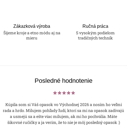
Zákazková výroba
Ručná práca
Šijeme kroje a etno módu aj na
S vysokým podielom
mieru
tradičných techník
Posledné hodnotenie
Kúpila som si Váš opasok vo Východnej 2026 a nosím ho veľmi
rada a hrdo. Milujem pohľady ľudí, ktorí sa mi na opasok zadívajú
a usmejú sa a ešte viac milujem, ak mi ho pochvália. Máte
šikovné ručičky a ja verím, že to nie je môj posledný opasok :)