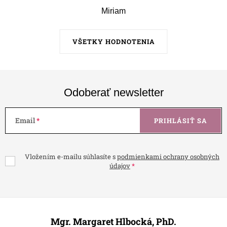
Miriam
VŠETKY HODNOTENIA
Odoberať newsletter
Email
PRIHLÁSIŤ SA
Vložením e-mailu súhlasíte s
podmienkami ochrany osobných
údajov
Z
á
Mgr. Margaret Hlbocká, PhD.