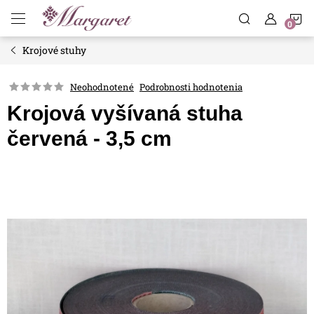
Prejsť
N
na
obsah
Krojové stuhy
K
Neohodnotené
Podrobnosti hodnotenia
Krojová vyšívaná stuha
červená - 3,5 cm