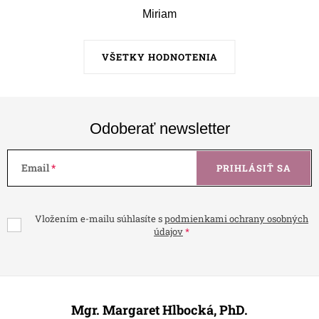
Miriam
VŠETKY HODNOTENIA
Odoberať newsletter
Email
PRIHLÁSIŤ SA
Vložením e-mailu súhlasíte s
podmienkami ochrany osobných
údajov
Z
á
Mgr. Margaret Hlbocká, PhD.