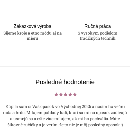
Zákazková výroba
Ručná práca
Šijeme kroje a etno módu aj na
S vysokým podielom
mieru
tradičných techník
Posledné hodnotenie
Kúpila som si Váš opasok vo Východnej 2026 a nosím ho veľmi
rada a hrdo. Milujem pohľady ľudí, ktorí sa mi na opasok zadívajú
a usmejú sa a ešte viac milujem, ak mi ho pochvália. Máte
šikovné ručičky a ja verím, že to nie je môj posledný opasok :)