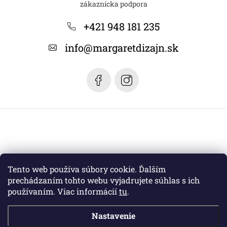
p
ä
+421 948 181 235
t
info
@
margaretdizajn.sk
i
e
Tento web používa súbory cookie. Ďalším
prechádzaním tohto webu vyjadrujete súhlas s ich
používaním. Viac informácií
tu
.
Nastavenie