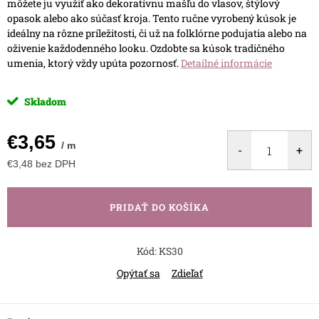
môžete ju využiť ako dekoratívnu mašľu do vlasov, štýlový
opasok alebo ako súčasť kroja. Tento ručne vyrobený kúsok je
ideálny na rôzne príležitosti, či už na folklórne podujatia alebo na
oživenie každodenného looku. Ozdobte sa kúsok tradičného
umenia, ktorý vždy upúta pozornosť.
Detailné informácie
Skladom
€3,65
/ m
€3,48 bez DPH
Jednotková
cena:
PRIDAŤ DO KOŠÍKA
Kód:
KS30
Opýtať sa
Zdieľať