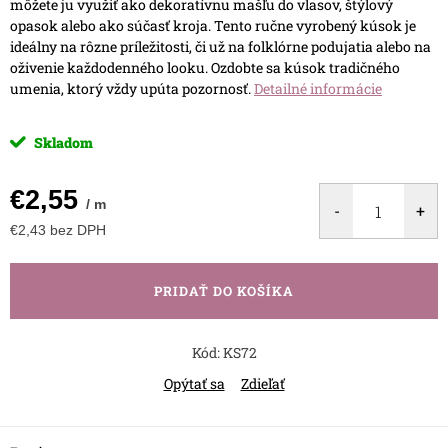
môžete ju využiť ako dekoratívnu mašľu do vlasov, štýlový
opasok alebo ako súčasť kroja. Tento ručne vyrobený kúsok je
ideálny na rôzne príležitosti, či už na folklórne podujatia alebo na
oživenie každodenného looku. Ozdobte sa kúsok tradičného
umenia, ktorý vždy upúta pozornosť.
Detailné informácie
Skladom
€2,55
/ m
€2,43 bez DPH
Jednotková
cena:
PRIDAŤ DO KOŠÍKA
Kód:
KS72
Opýtať sa
Zdieľať