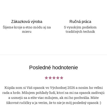
Zákazková výroba
Ručná práca
Šijeme kroje a etno módu aj na
S vysokým podielom
mieru
tradičných techník
Posledné hodnotenie
Kúpila som si Váš opasok vo Východnej 2026 a nosím ho veľmi
rada a hrdo. Milujem pohľady ľudí, ktorí sa mi na opasok zadívajú
a usmejú sa a ešte viac milujem, ak mi ho pochvália. Máte
šikovné ručičky a ja verím, že to nie je môj posledný opasok :)