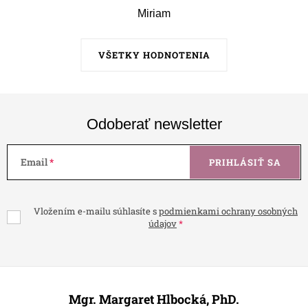
Miriam
VŠETKY HODNOTENIA
Odoberať newsletter
Email
PRIHLÁSIŤ SA
Vložením e-mailu súhlasíte s
podmienkami ochrany osobných
údajov
Z
á
Mgr. Margaret Hlbocká, PhD.