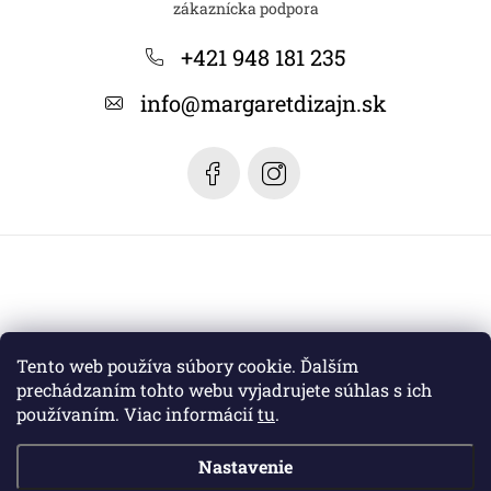
p
ä
+421 948 181 235
t
info
@
margaretdizajn.sk
i
e
Tento web používa súbory cookie. Ďalším
prechádzaním tohto webu vyjadrujete súhlas s ich
používaním. Viac informácií
tu
.
Nastavenie