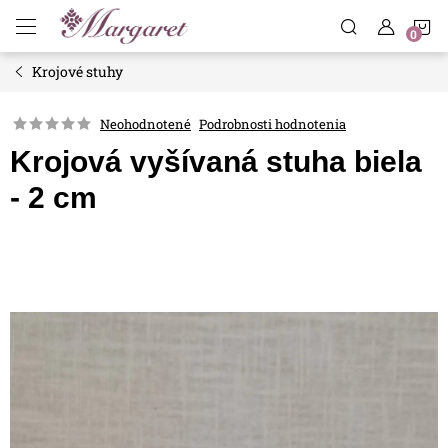
Prejsť
N
na
obsah
Krojové stuhy
K
Neohodnotené
Podrobnosti hodnotenia
Krojová vyšívaná stuha biela
- 2 cm