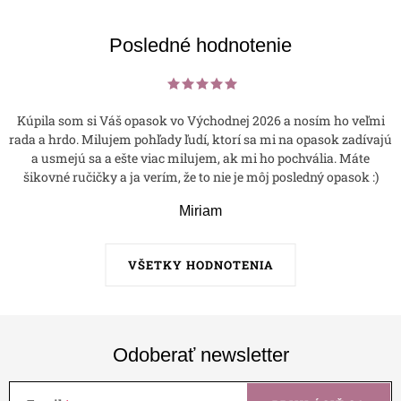
Posledné hodnotenie
Kúpila som si Váš opasok vo Východnej 2026 a nosím ho veľmi
rada a hrdo. Milujem pohľady ľudí, ktorí sa mi na opasok zadívajú
a usmejú sa a ešte viac milujem, ak mi ho pochvália. Máte
šikovné ručičky a ja verím, že to nie je môj posledný opasok :)
Miriam
VŠETKY HODNOTENIA
Odoberať newsletter