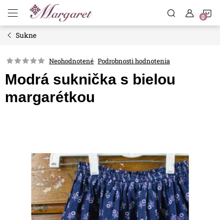
Prejsť
N
na
obsah
Sukne
K
Neohodnotené
Podrobnosti hodnotenia
Modrá suknička s bielou
margarétkou