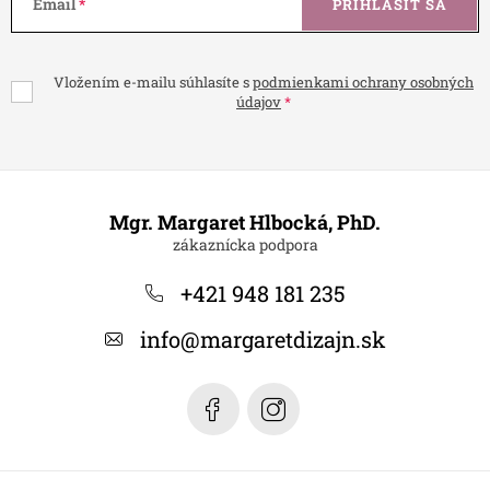
Email
PRIHLÁSIŤ SA
Vložením e-mailu súhlasíte s
podmienkami ochrany osobných
údajov
Z
á
Mgr. Margaret Hlbocká, PhD.
p
ä
+421 948 181 235
t
info
@
margaretdizajn.sk
i
e