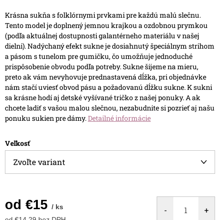
Krásna sukňa s folklórnymi prvkami pre každú malú slečnu.
Tento model je doplnený jemnou krajkou a ozdobnou prymkou
(podľa aktuálnej dostupnosti galantérneho materiálu v našej
dielni). Nadýchaný efekt sukne je dosiahnutý špeciálnym strihom
a pásom s tunelom pre gumičku, čo umožňuje jednoduché
prispôsobenie obvodu podľa potreby.
Sukne šijeme na mieru,
preto ak vám nevyhovuje prednastavená dĺžka, pri objednávke
nám stačí uviesť obvod pásu a požadovanú dĺžku sukne.
K sukni
sa krásne hodí aj detské vyšívané tričko z našej ponuky. A ak
chcete ladiť s vašou malou slečnou, nezabudnite si pozrieť aj našu
ponuku sukien pre dámy.
Detailné informácie
Veľkosť
od
€15
/ ks
od
€14,29
bez DPH