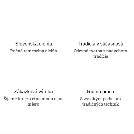
Slovenská dielňa
Tradícia v súčasnosti
Ručná remeselná dielňa
Odevná tvorba s nádychom
tradície
Zákazková výroba
Ručná práca
Šijeme kroje a etno módu aj na
S vysokým podielom
mieru
tradičných techník