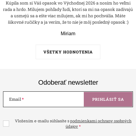
Kúpila som si Váš opasok vo Východnej 2026 a nosím ho veľmi
rada a hrdo. Milujem pohľady ľudí, ktorí sa mi na opasok zadívajú
a usmejú sa a ešte viac milujem, ak mi ho pochvália. Máte
šikovné ručičky a ja verím, že to nie je môj posledný opasok :)
Miriam
VŠETKY HODNOTENIA
Odoberať newsletter
Email
PRIHLÁSIŤ SA
Vložením e-mailu súhlasíte s
podmienkami ochrany osobných
údajov