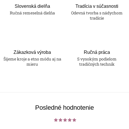
Slovenská dielňa
Tradícia v súčasnosti
Ručná remeselná dielňa
Odevná tvorba s nádychom
tradície
Zákazková výroba
Ručná práca
Šijeme kroje a etno módu aj na
S vysokým podielom
mieru
tradičných techník
Posledné hodnotenie