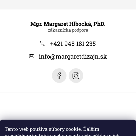
Z
á
Mgr. Margaret Hlbocká, PhD.
p
ä
+421 948 181 235
t
info
@
margaretdizajn.sk
i
e
Tento web používa súbory cookie. Ďalším
prechádzaním tohto webu vyjadrujete súhlas s ich