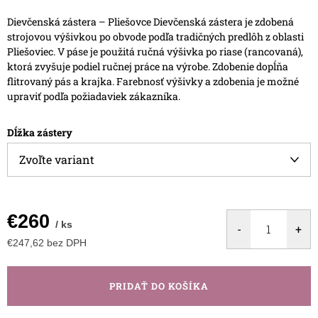
Dievčenská zástera – Pliešovce
Dievčenská zástera je zdobená
strojovou výšivkou po obvode podľa tradičných predlôh z oblasti
Pliešoviec.
V páse je použitá ručná výšivka po riase (rancovaná),
ktorá zvyšuje podiel ručnej práce na výrobe. Zdobenie dopĺňa
flitrovaný pás a krajka.
Farebnosť výšivky a zdobenia je možné
upraviť podľa požiadaviek zákazníka.
Dĺžka zástery
€260
/ ks
€247,62 bez DPH
Jednotková
cena:
PRIDAŤ DO KOŠÍKA