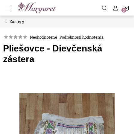
Prejsť
N
na
obsah
Zástery
K
Neohodnotené
Podrobnosti hodnotenia
Pliešovce - Dievčenská
zástera