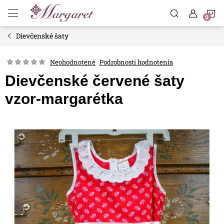
Prejsť
N
na
obsah
Dievčenské šaty
K
Neohodnotené
Podrobnosti hodnotenia
Dievčenské červené šaty
vzor-margarétka