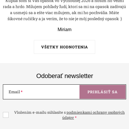
Kúpila som si Váš opasok vo Východnej 2026 a nosím ho veľmi
rada a hrdo. Milujem pohľady ľudí, ktorí sa mi na opasok zadívajú
a usmejú sa a ešte viac milujem, ak mi ho pochvália. Máte
šikovné ručičky a ja verím, že to nie je môj posledný opasok :)
Miriam
VŠETKY HODNOTENIA
Odoberať newsletter
Email
PRIHLÁSIŤ SA
Vložením e-mailu súhlasíte s
podmienkami ochrany osobných
údajov