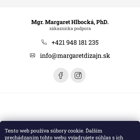
Z
á
Mgr. Margaret Hlbocká, PhD.
p
ä
+421 948 181 235
t
info
@
margaretdizajn.sk
i
e
Tento web používa súbory cookie. Ďalším
prechádzaním tohto webu vyjadrujete súhlas s ich