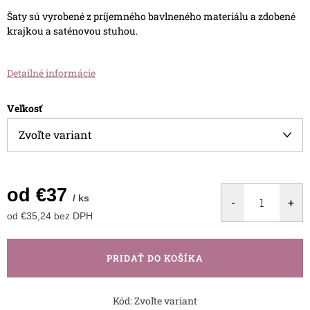
Šaty sú vyrobené z príjemného bavlneného materiálu a zdobené
krajkou a saténovou stuhou.
Detailné informácie
Veľkosť
od
€37
/ ks
od
€35,24
bez DPH
Jednotková
cena:
PRIDAŤ DO KOŠÍKA
Kód:
Zvoľte variant