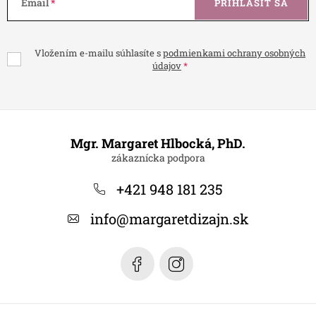
Email
PRIHLÁSIŤ SA
Vložením e-mailu súhlasíte s
podmienkami ochrany osobných
údajov
Z
á
Mgr. Margaret Hlbocká, PhD.
p
ä
+421 948 181 235
t
info
@
margaretdizajn.sk
i
e