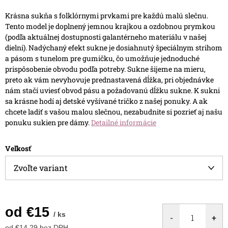
Krásna sukňa s folklórnymi prvkami pre každú malú slečnu.
Tento model je doplnený jemnou krajkou a ozdobnou prymkou
(podľa aktuálnej dostupnosti galantérneho materiálu v našej
dielni). Nadýchaný efekt sukne je dosiahnutý špeciálnym strihom
a pásom s tunelom pre gumičku, čo umožňuje jednoduché
prispôsobenie obvodu podľa potreby.
Sukne šijeme na mieru,
preto ak vám nevyhovuje prednastavená dĺžka, pri objednávke
nám stačí uviesť obvod pásu a požadovanú dĺžku sukne.
K sukni
sa krásne hodí aj detské vyšívané tričko z našej ponuky. A ak
chcete ladiť s vašou malou slečnou, nezabudnite si pozrieť aj našu
ponuku sukien pre dámy.
Detailné informácie
Veľkosť
od
€15
/ ks
od
€14,29
bez DPH