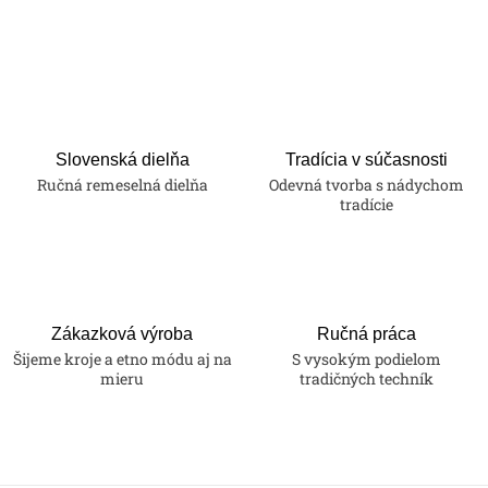
Slovenská dielňa
Tradícia v súčasnosti
Ručná remeselná dielňa
Odevná tvorba s nádychom
tradície
Zákazková výroba
Ručná práca
Šijeme kroje a etno módu aj na
S vysokým podielom
mieru
tradičných techník