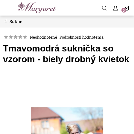
Prejsť
N
na
obsah
Sukne
K
Neohodnotené
Podrobnosti hodnotenia
Tmavomodrá suknička so
vzorom - biely drobný kvietok