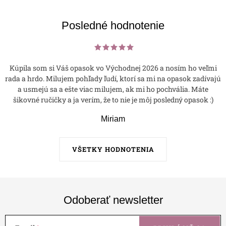
Posledné hodnotenie
Kúpila som si Váš opasok vo Východnej 2026 a nosím ho veľmi
rada a hrdo. Milujem pohľady ľudí, ktorí sa mi na opasok zadívajú
a usmejú sa a ešte viac milujem, ak mi ho pochvália. Máte
šikovné ručičky a ja verím, že to nie je môj posledný opasok :)
Miriam
VŠETKY HODNOTENIA
Odoberať newsletter