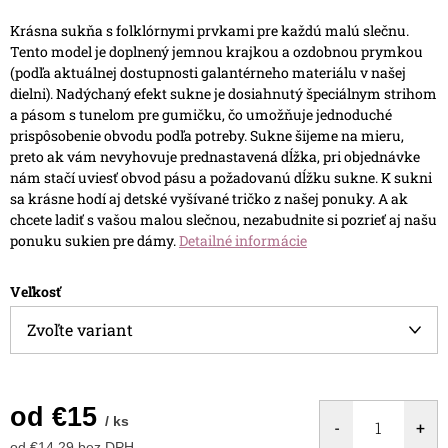
Krásna sukňa s folklórnymi prvkami pre každú malú slečnu.
Tento model je doplnený jemnou krajkou a ozdobnou prymkou
(podľa aktuálnej dostupnosti galantérneho materiálu v našej
dielni). Nadýchaný efekt sukne je dosiahnutý špeciálnym strihom
a pásom s tunelom pre gumičku, čo umožňuje jednoduché
prispôsobenie obvodu podľa potreby.
Sukne šijeme na mieru,
preto ak vám nevyhovuje prednastavená dĺžka, pri objednávke
nám stačí uviesť obvod pásu a požadovanú dĺžku sukne.
K sukni
sa krásne hodí aj detské vyšívané tričko z našej ponuky. A ak
chcete ladiť s vašou malou slečnou, nezabudnite si pozrieť aj našu
ponuku sukien pre dámy.
Detailné informácie
Veľkosť
od
€15
/ ks
od
€14,29
bez DPH