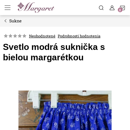
Prejsť
N
na
obsah
Sukne
K
Neohodnotené
Podrobnosti hodnotenia
Svetlo modrá suknička s
bielou margarétkou