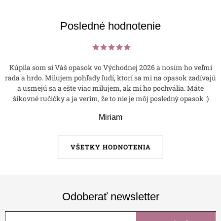
Posledné hodnotenie
Kúpila som si Váš opasok vo Východnej 2026 a nosím ho veľmi
rada a hrdo. Milujem pohľady ľudí, ktorí sa mi na opasok zadívajú
a usmejú sa a ešte viac milujem, ak mi ho pochvália. Máte
šikovné ručičky a ja verím, že to nie je môj posledný opasok :)
Miriam
VŠETKY HODNOTENIA
Odoberať newsletter