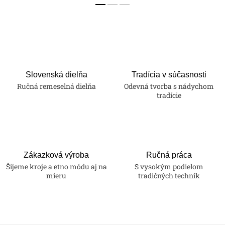
Slovenská dielňa
Tradícia v súčasnosti
Ručná remeselná dielňa
Odevná tvorba s nádychom
tradície
Zákazková výroba
Ručná práca
Šijeme kroje a etno módu aj na
S vysokým podielom
mieru
tradičných techník