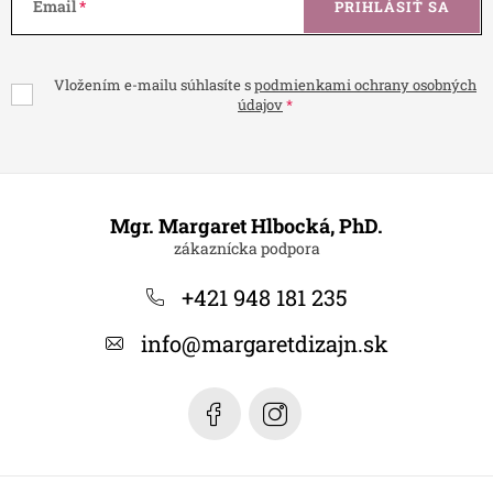
Email
PRIHLÁSIŤ SA
Vložením e-mailu súhlasíte s
podmienkami ochrany osobných
údajov
Z
á
Mgr. Margaret Hlbocká, PhD.
p
ä
+421 948 181 235
t
info
@
margaretdizajn.sk
i
e