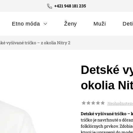
+421 948 181 235
Etno móda
Ženy
Muži
Det
ké vyšívané tričko – z okolia Nitry 2
Detské vy
okolia Ni
Neohodnoten
Detské vyšívané tričko – 
tričko je navrhnuté s dôra
folklórnych prvkov. Zdobia
ktorý je upravený do moder