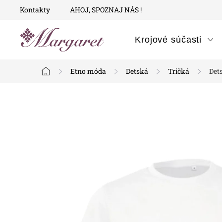
Prejsť
Kontakty
AHOJ, SPOZNAJ NÁS !
na
obsah
Krojové súčasti
Etno móda
Detská
Tričká
Dets
Domov