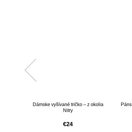
z okolia
Dámske vyšívané tričko – z okolia
Pánsk
Nitry
€24