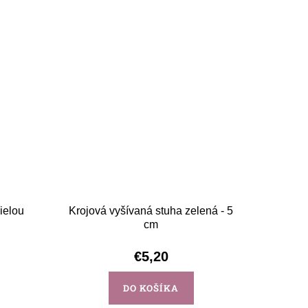
ielou
Krojová vyšívaná stuha zelená - 5
cm
€5,20
DO KOŠÍKA