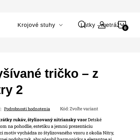
NÁK
i
Krojové stuhy
Látky - metráž
KOŠÍ
šívané tričko – z
try 2
Kód:
Zvoľte variant
é
Podrobnosti hodnotenia
krátky rukáv, štylizovaný nitriansky vzor
Detské
zom na pohodlie, estetiku a jemnú prezentáciu
ci motív vychádza zo štylizovaného vzoru z okolia Nitry,
nej podoby tak, aby pôsobil harmonicky a elegantne aj