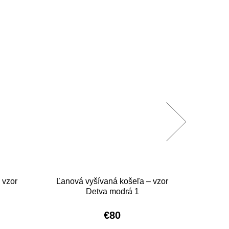
 vzor
Ľanová vyšívaná košeľa – vzor
Ľanov
Detva modrá 1
€80