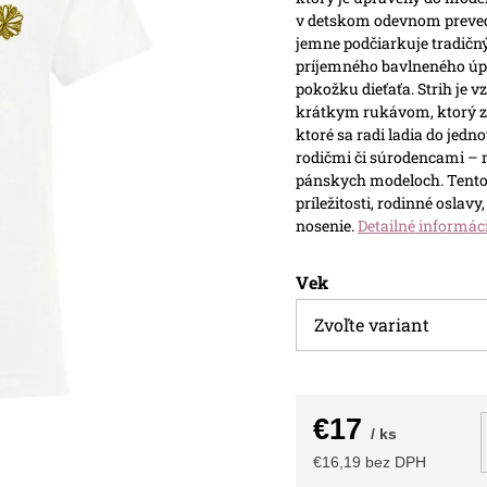
v detskom odevnom preveden
jemne podčiarkuje tradičný
príjemného bavlneného úpl
pokožku dieťaťa. Strih je 
krátkym rukávom, ktorý za
ktoré sa radi ladia do jedno
rodičmi či súrodencami – 
pánskych modeloch.
Tento
príležitosti, rodinné oslav
nosenie.
Detailné informác
Vek
€17
/ ks
€16,19 bez DPH
Jednotková