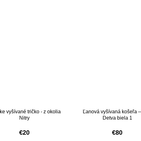
e vyšívané tričko - z okolia
Ľanová vyšívaná košeľa –
Nitry
Detva biela 1
€20
€80