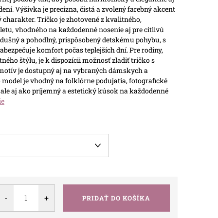
í. Výšivka je precízna, čistá a zvolený farebný akcent
 charakter.
Tričko je zhotovené z kvalitného,
etu, vhodného na každodenné nosenie aj pre citlivú
vzdušný a pohodlný, prispôsobený detskému pohybu, s
bezpečuje komfort počas teplejších dní.
Pre rodiny,
tného štýlu, je k dispozícii možnosť zladiť tričko s
motív je dostupný aj na vybraných dámskych a
 model je vhodný na folklórne podujatia, fotografické
y, ale aj ako príjemný a estetický kúsok na každodenné
ie
PRIDAŤ DO KOŠÍKA