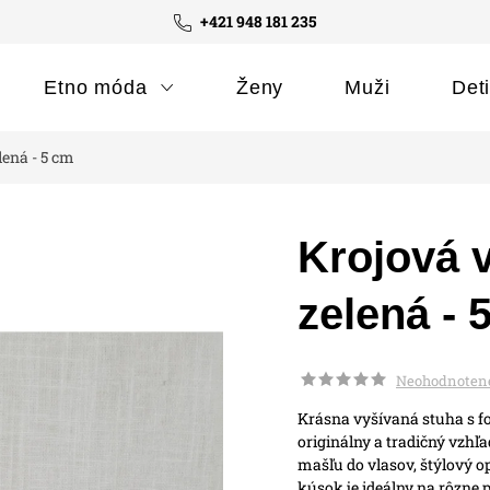
+421 948 181 235
Etno móda
Ženy
Muži
Det
lená - 5 cm
Krojová 
zelená - 
Neohodnoten
Krásna vyšívaná stuha s f
originálny a tradičný vzhľ
mašľu do vlasov, štýlový o
kúsok je ideálny na rôzne pr