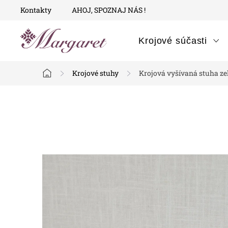
Prejsť
Kontakty
AHOJ, SPOZNAJ NÁS !
na
obsah
Krojové súčasti
Krojové stuhy
Krojová vyšívaná stuha ze
Domov