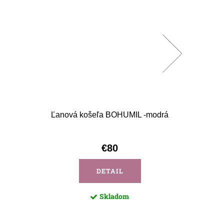
Ľanová košeľa BOHUMIL -modrá
Ľanová
€80
DETAIL
Skladom