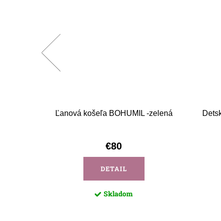
zor Žilina
Ľanová košeľa BOHUMIL -zelená
Detsk
€80
DETAIL
Skladom