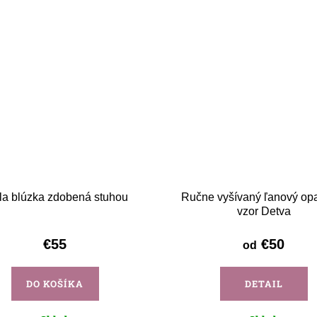
la blúzka zdobená stuhou
Ručne vyšívaný ľanový op
vzor Detva
€55
€50
od
DO KOŠÍKA
DETAIL