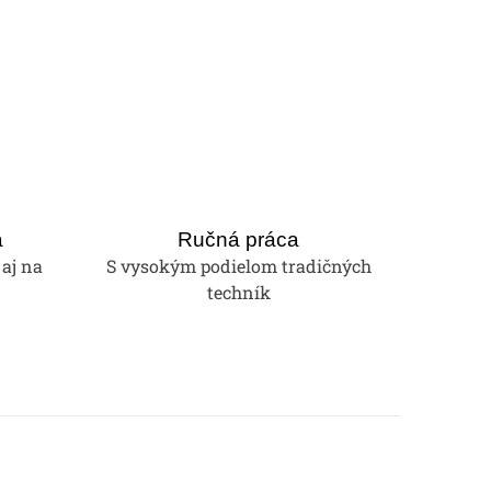
a
Ručná práca
 aj na
S vysokým podielom tradičných
techník