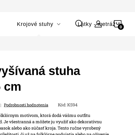
NÁK
i
Krojové stuhy
Látky - metráž
KOŠÍ
vyšívaná stuha
5 cm
Kód:
KS94
é
Podrobnosti hodnotenia
olklórnym motívom, ktorá dodá vášmu outfitu
ad. Je všestranná a môžete ju využiť ako dekoratívnu
pasok alebo ako súčasť kroja. Tento ručne vyrobený
íležitosti, či už na folklórne podujatia alebo na oživenie