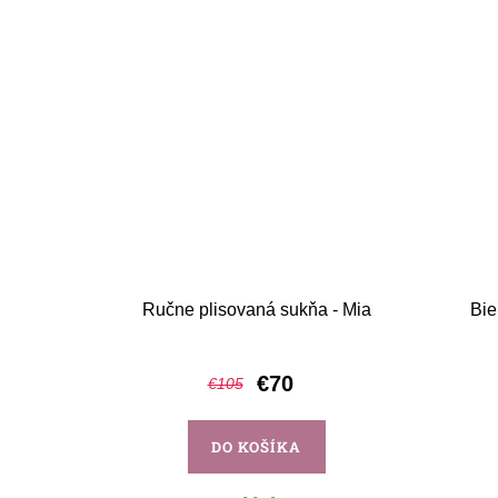
Ručne plisovaná sukňa - Mia
Bie
€70
€105
DO KOŠÍKA