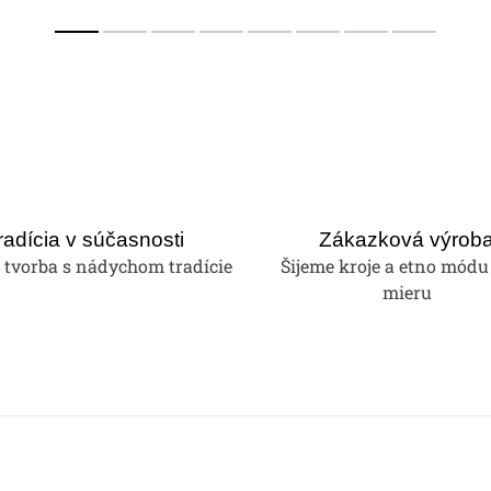
radícia v súčasnosti
Zákazková výrob
tvorba s nádychom tradície
Šijeme kroje a etno módu
mieru