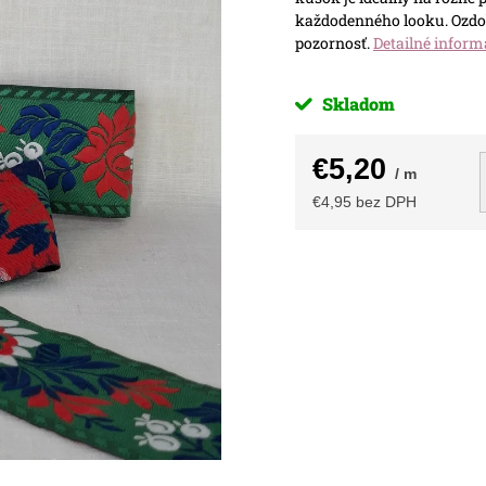
každodenného looku. Ozdob
pozornosť.
Detailné inform
Skladom
€5,20
/ m
€4,95 bez DPH
Jednotková
cena: