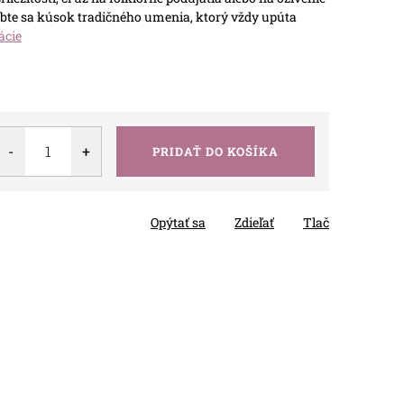
te sa kúsok tradičného umenia, ktorý vždy upúta
ácie
PRIDAŤ DO KOŠÍKA
Opýtať sa
Zdieľať
Tlač