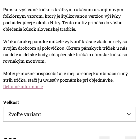
Pánske vyšívané tričko s krátkym rukávom a zaujímavým
folklórnym vzorom, ktorý je štylizovanou verziou výšivky
pochádzajúcej z okolia Nitry. Tento motív prináša do vášho
oblečenia kúsok slovenskej tradície.
Vďaka širokej ponuke môžete vytvoriť krásne zladené sety so
svojím drobcom aj polovičkou. Okrem pánskych tričiek u nás
nájdete aj detské body, chlapčenské tričká a dámske tričká so
rovnakým motívom.
Motív je možné prispôsobiť aj v inej farebnej kombinácii či iný
strih trička, stačí ju uviesť v poznámke pri objednávke.
Detailné informácie
Veľkosť