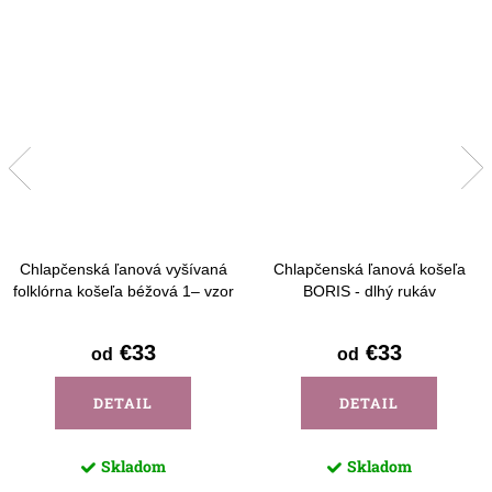
Chlapčenská ľanová vyšívaná
Chlapčenská ľanová košeľa
folklórna košeľa béžová 1– vzor
BORIS - dlhý rukáv
Detva - krátky rukáv
€33
€33
od
od
DETAIL
DETAIL
Skladom
Skladom