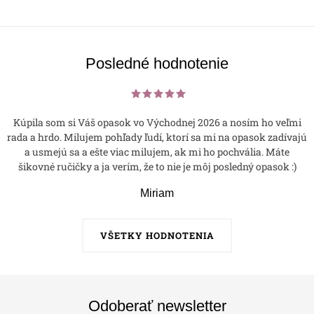
Posledné hodnotenie
Kúpila som si Váš opasok vo Východnej 2026 a nosím ho veľmi
rada a hrdo. Milujem pohľady ľudí, ktorí sa mi na opasok zadívajú
a usmejú sa a ešte viac milujem, ak mi ho pochvália. Máte
šikovné ručičky a ja verím, že to nie je môj posledný opasok :)
Miriam
VŠETKY HODNOTENIA
Odoberať newsletter