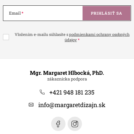
Email
PRIHLÁSIŤ SA
Vložením e-mailu súhlasíte s
podmienkami ochrany osobných
údajov
Z
á
Mgr. Margaret Hlbocká, PhD.
p
ä
+421 948 181 235
t
info
@
margaretdizajn.sk
i
e