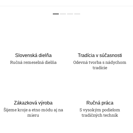
Slovenská dielňa
Tradícia v súčasnosti
Ručná remeselná dielňa
Odevná tvorba s nádychom
tradície
Zákazková výroba
Ručná práca
Šijeme kroje a etno módu aj na
S vysokým podielom
mieru
tradičných techník