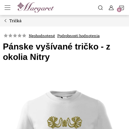
Prejsť
N
na
obsah
Tričká
K
Neohodnotené
Podrobnosti hodnotenia
Pánske vyšívané tričko - z
okolia Nitry