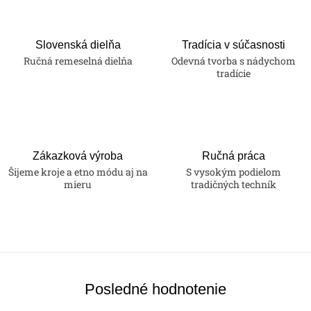
Slovenská dielňa
Tradícia v súčasnosti
Ručná remeselná dielňa
Odevná tvorba s nádychom
tradície
Zákazková výroba
Ručná práca
Šijeme kroje a etno módu aj na
S vysokým podielom
mieru
tradičných techník
Posledné hodnotenie