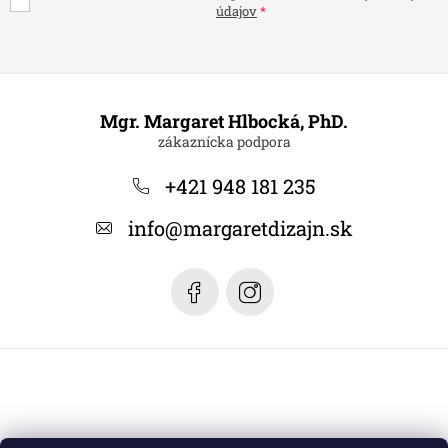
údajov
Z
á
Mgr. Margaret Hlbocká, PhD.
p
ä
+421 948 181 235
t
info
@
margaretdizajn.sk
i
e