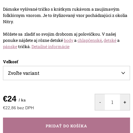
Dámske vyšívané tričko s krátkym rukávom a zaujímavým
folklórnym vzorom. Je to štylizovaný vzor pochádzajúci z okolia
Nitry.
Môžete sa zladiť so svojim drobcom aj polovičkou. V našej
ponuke nájdete aj rôzne detské
body
a
chlapčenské
,
detské
a
pánske
tričká.
Detailné informácie
Veľkosť
€24
/ ks
€22,86 bez DPH
Jednotková
cena:
PRIDAŤ DO KOŠÍKA