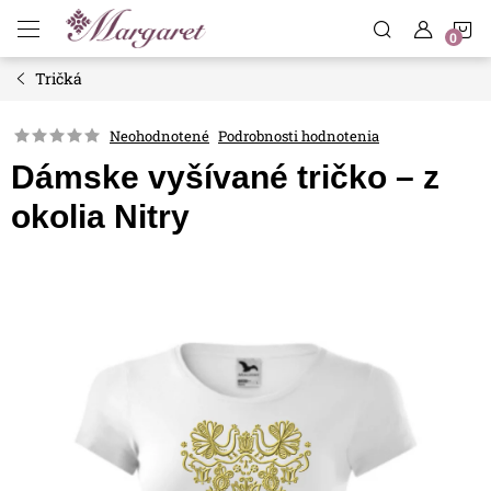
Prejsť
N
na
obsah
Tričká
K
Neohodnotené
Podrobnosti hodnotenia
Dámske vyšívané tričko – z
okolia Nitry