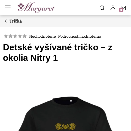
Prejsť
N
na
obsah
Tričká
K
Neohodnotené
Podrobnosti hodnotenia
Detské vyšívané tričko – z
okolia Nitry 1