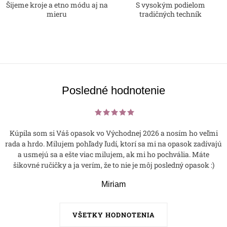
Šijeme kroje a etno módu aj na
S vysokým podielom
mieru
tradičných techník
Posledné hodnotenie
Kúpila som si Váš opasok vo Východnej 2026 a nosím ho veľmi
rada a hrdo. Milujem pohľady ľudí, ktorí sa mi na opasok zadívajú
a usmejú sa a ešte viac milujem, ak mi ho pochvália. Máte
šikovné ručičky a ja verím, že to nie je môj posledný opasok :)
Miriam
VŠETKY HODNOTENIA