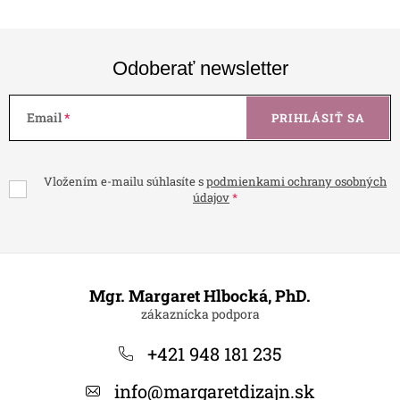
Odoberať newsletter
Email
PRIHLÁSIŤ SA
Vložením e-mailu súhlasíte s
podmienkami ochrany osobných
údajov
Z
á
Mgr. Margaret Hlbocká, PhD.
p
ä
+421 948 181 235
t
info
@
margaretdizajn.sk