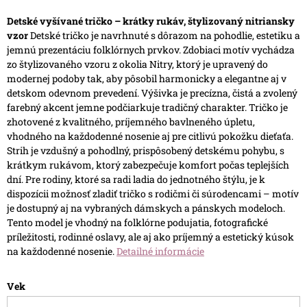
Detské vyšívané tričko – krátky rukáv, štylizovaný nitriansky
vzor
Detské tričko je navrhnuté s dôrazom na pohodlie, estetiku a
jemnú prezentáciu folklórnych prvkov. Zdobiaci motív vychádza
zo štylizovaného vzoru z okolia Nitry, ktorý je upravený do
modernej podoby tak, aby pôsobil harmonicky a elegantne aj v
detskom odevnom prevedení. Výšivka je precízna, čistá a zvolený
farebný akcent jemne podčiarkuje tradičný charakter.
Tričko je
zhotovené z kvalitného, príjemného bavlneného úpletu,
vhodného na každodenné nosenie aj pre citlivú pokožku dieťaťa.
Strih je vzdušný a pohodlný, prispôsobený detskému pohybu, s
krátkym rukávom, ktorý zabezpečuje komfort počas teplejších
dní.
Pre rodiny, ktoré sa radi ladia do jednotného štýlu, je k
dispozícii možnosť zladiť tričko s rodičmi či súrodencami – motív
je dostupný aj na vybraných dámskych a pánskych modeloch.
Tento model je vhodný na folklórne podujatia, fotografické
príležitosti, rodinné oslavy, ale aj ako príjemný a estetický kúsok
na každodenné nosenie.
Detailné informácie
Vek