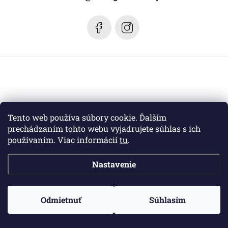
i
e
Tento web používa súbory cookie. Ďalším
prechádzaním tohto webu vyjadrujete súhlas s ich
používaním. Viac informácií
tu
.
Nastavenie
Copyright 2026
Margaret dizajn
. Všetky práva vyhradené.
Odmietnuť
Súhlasím
Vytvoril Shoptet
a jeho partner
WEBHUT.sk