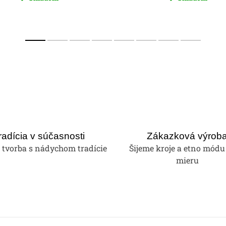
radícia v súčasnosti
Zákazková výrob
tvorba s nádychom tradície
Šijeme kroje a etno módu
mieru