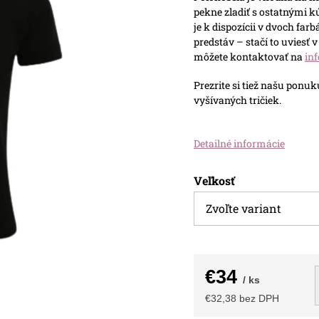
pekne zladiť s ostatnými k
je k dispozícii v dvoch far
predstáv – stačí to uviesť
môžete kontaktovať na
in
Prezrite si tiež našu pon
vyšívaných tričiek.
Detailné informácie
Veľkosť
€34
/ ks
€32,38 bez DPH
Jednotková