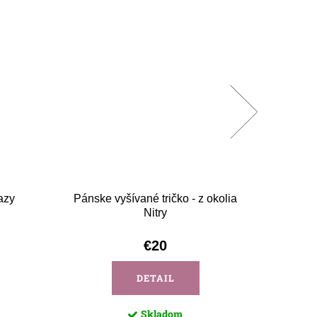
lazy
Pánske vyšívané tričko - z okolia
Pánske
Nitry
€20
DETAIL
Skladom