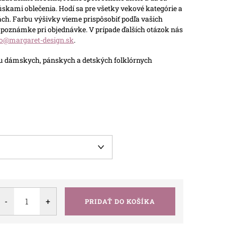
úskami oblečenia. Hodí sa pre všetky vekové kategórie a
bách. Farbu výšivky vieme prispôsobiť podľa vašich
 v poznámke pri objednávke. V prípade ďalších otázok nás
fo@margaret-design.sk
.
uku dámskych, pánskych a detských folklórnych
PRIDAŤ DO KOŠÍKA