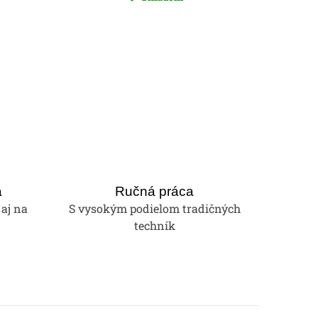
a
Ručná práca
 aj na
S vysokým podielom tradičných
techník