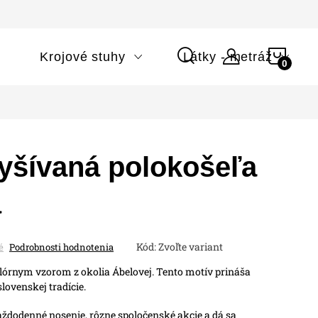
NÁK
i
Krojové stuhy
Látky - metráž
KOŠÍ
yšívaná polokošeľa
á
Kód:
Zvoľte variant
é
Podrobnosti hodnotenia
klórnym vzorom z okolia Ábelovej. Tento motív prináša
lovenskej tradície.
aždodenné nosenie, rôzne spoločenské akcie a dá sa