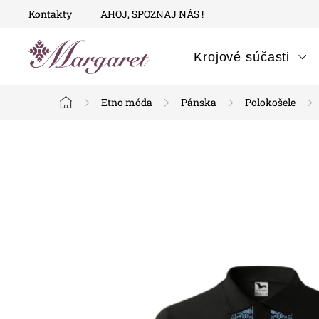
Prejsť
Kontakty
AHOJ, SPOZNAJ NÁS !
na
obsah
Krojové súčasti
Etno móda
Pánska
Polokošele
Domov