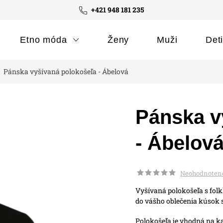
+421 948 181 235
Etno móda
Ženy
Muži
Det
Pánska vyšívaná polokošeľa - Ábelová
Pánska v
- Ábelov
Neohodnoten
Vyšívaná polokošeľa s fol
do vášho oblečenia kúsok s
Polokošeľa je vhodná na k