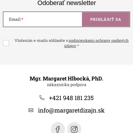
Odoberať newsletter
Email
PRIHLÁSIŤ SA
Vložením e-mailu súhlasíte s
podmienkami ochrany osobných
údajov
Z
á
Mgr. Margaret Hlbocká, PhD.
p
ä
+421 948 181 235
t
info
@
margaretdizajn.sk
i
e