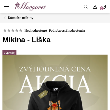
Prejsť
N
na
obsah
Dámske mikiny
K
Neohodnotené
Podrobnosti hodnotenia
Mikina - Líška
Výpredaj