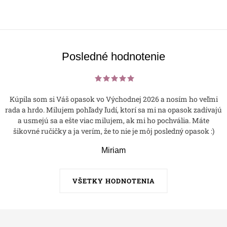
Posledné hodnotenie
Kúpila som si Váš opasok vo Východnej 2026 a nosím ho veľmi
rada a hrdo. Milujem pohľady ľudí, ktorí sa mi na opasok zadívajú
a usmejú sa a ešte viac milujem, ak mi ho pochvália. Máte
šikovné ručičky a ja verím, že to nie je môj posledný opasok :)
Miriam
VŠETKY HODNOTENIA