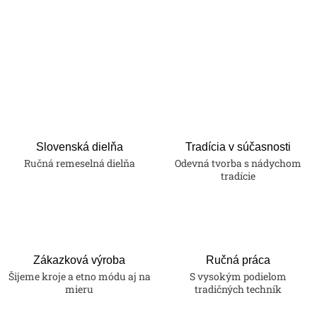
Slovenská dielňa
Tradícia v súčasnosti
Ručná remeselná dielňa
Odevná tvorba s nádychom
tradície
Zákazková výroba
Ručná práca
Šijeme kroje a etno módu aj na
S vysokým podielom
mieru
tradičných techník