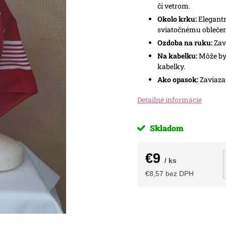
či vetrom.
Okolo krku:
Elegantn
sviatočnému oblečen
Ozdoba na ruku:
Zavi
Na kabelku:
Môže byť
kabelky.
Ako opasok:
Zaviazan
Detailné informácie
Skladom
€9
/ ks
€8,57 bez DPH
Jednotková
cena: