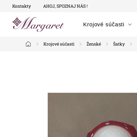
Prejsť
Kontakty
AHOJ, SPOZNAJ NÁS !
na
obsah
Krojové súčasti
Krojové súčasti
Ženské
Šatky
Domov