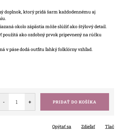
ý doplnok, ktorý pridá šarm každodennému aj
iu.
azaná okolo zápästia môže slúžiť ako štýlový detail.
 použitá ako ozdobný prvok pripevnený na rúčku
á v páse dodá outfitu ľahký folklórny vzhľad.
PRIDAŤ DO KOŠÍKA
Opýtať sa
Zdieľať
Tlač