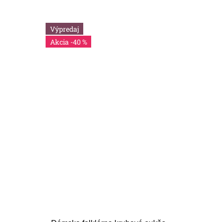
Výpredaj
-40 %