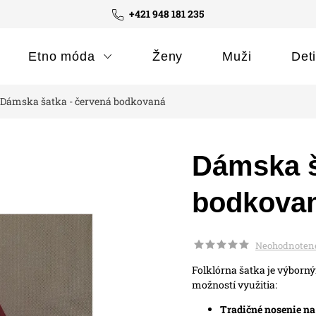
+421 948 181 235
Etno móda
Ženy
Muži
Det
Dámska šatka - červená bodkovaná
Dámska š
bodkova
Neohodnoten
Folklórna šatka je výborn
možností využitia:
Tradičné nosenie na