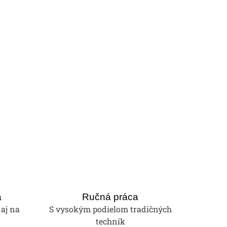
a
Ručná práca
 aj na
S vysokým podielom tradičných
techník