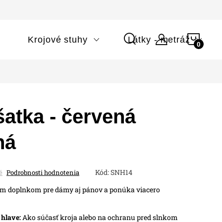
NÁK
i
Krojové stuhy
Látky - metráž
KOŠÍ
atka - červená
ná
Kód:
SNH14
é
Podrobnosti hodnotenia
ým doplnkom pre dámy aj pánov a ponúka viacero
 hlave:
Ako súčasť kroja alebo na ochranu pred slnkom