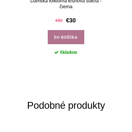
Dámska folklórna kruhová sukňa -
čierna
€30
€50
DO KOŠÍKA
Skladom