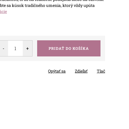
te sa kúsok tradičného umenia, ktorý vždy upúta
ácie
PRIDAŤ DO KOŠÍKA
Opýtať sa
Zdieľať
Tlač