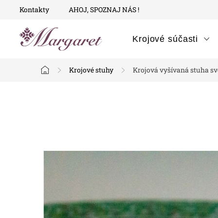
Prejsť
Kontakty
AHOJ, SPOZNAJ NÁS !
na
obsah
Krojové súčasti
Krojové stuhy
Krojová vyšívaná stuha sv
Domov