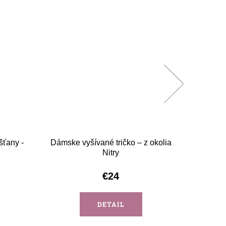
šťany -
Dámske vyšívané tričko – z okolia
Dámske 
Nitry
€24
DETAIL