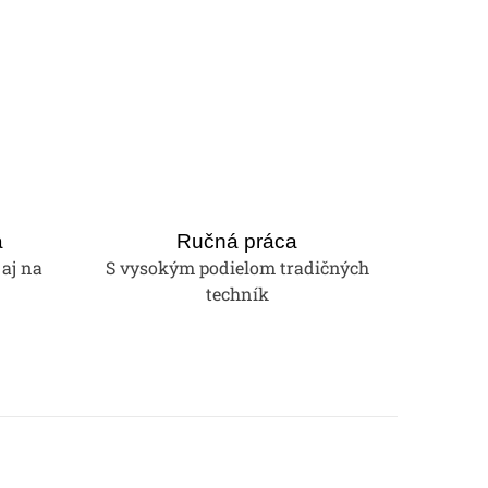
a
Ručná práca
 aj na
S vysokým podielom tradičných
techník