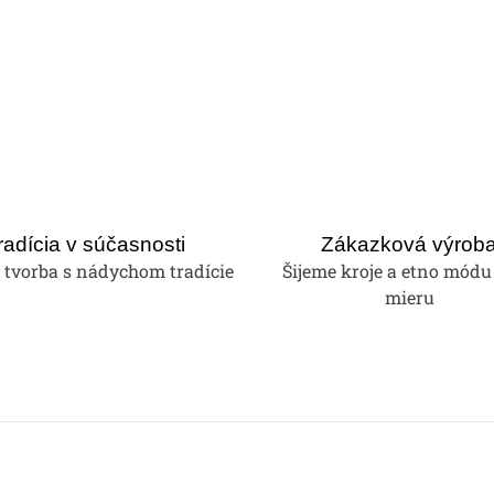
radícia v súčasnosti
Zákazková výrob
tvorba s nádychom tradície
Šijeme kroje a etno módu
mieru