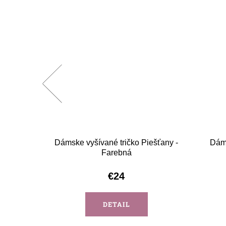
ešťany -
Dámske vyšívané tričko Piešťany -
Dáms
Farebná
€24
DETAIL