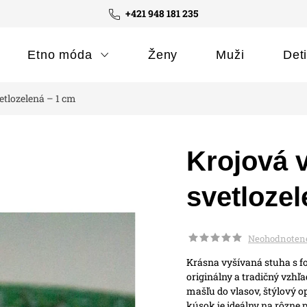
+421 948 181 235
Etno móda
Ženy
Muži
Det
etlozelená – 1 cm
Krojová 
svetlozel
Neohodnoten
Krásna vyšívaná stuha s f
originálny a tradičný vzhľ
mašľu do vlasov, štýlový o
kúsok je ideálny na rôzne pr