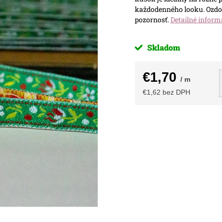
každodenného looku. Ozdob
pozornosť.
Detailné inform
Skladom
€1,70
/ m
€1,62 bez DPH
Jednotková
cena: