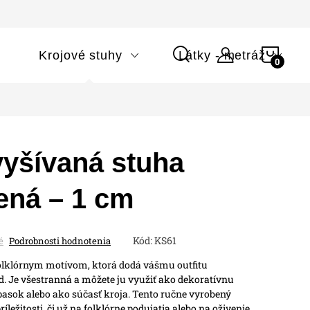
NÁK
i
Krojové stuhy
Látky - metráž
KOŠÍ
vyšívaná stuha
ená – 1 cm
Kód:
KS61
é
Podrobnosti hodnotenia
olklórnym motívom, ktorá dodá vášmu outfitu
ad. Je všestranná a môžete ju využiť ako dekoratívnu
pasok alebo ako súčasť kroja. Tento ručne vyrobený
íležitosti, či už na folklórne podujatia alebo na oživenie