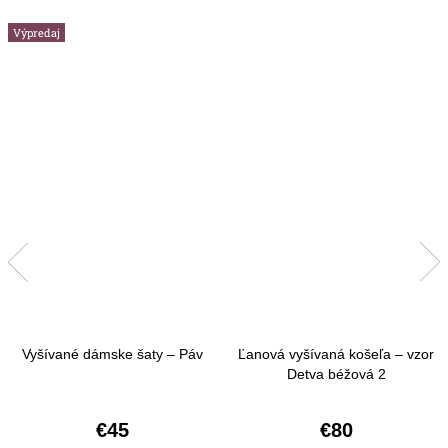
Výpredaj
Vyšívané dámske šaty – Páv
Ľanová vyšívaná košeľa – vzor
Detva béžová 2
€45
€80