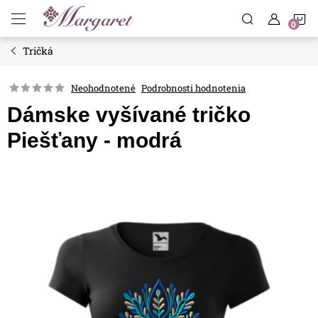
Prejsť
N
na
obsah
Tričká
K
Neohodnotené
Podrobnosti hodnotenia
Dámske vyšívané tričko
Piešťany - modrá