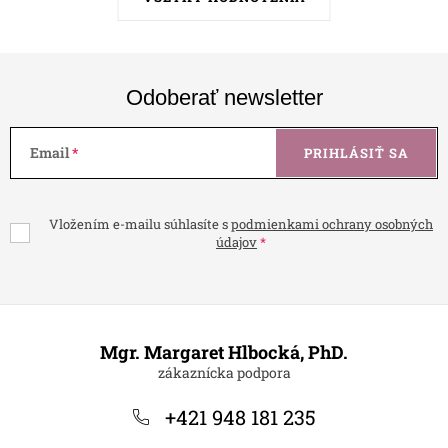
Odoberať newsletter
Email
PRIHLÁSIŤ SA
Vložením e-mailu súhlasíte s
podmienkami ochrany osobných
údajov
Z
á
Mgr. Margaret Hlbocká, PhD.
p
ä
+421 948 181 235