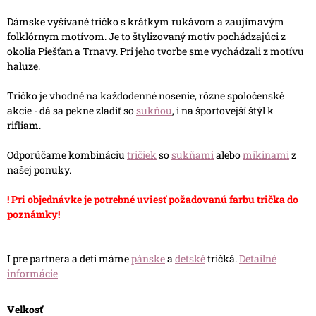
Dámske vyšívané tričko s krátkym rukávom a zaujímavým
folklórnym motívom. Je to štylizovaný motív pochádzajúci z
okolia Piešťan a Trnavy. Pri jeho tvorbe sme vychádzali z motívu
haluze.
Tričko je vhodné na každodenné nosenie, rôzne spoločenské
akcie - dá sa pekne zladiť so
sukňou
, i na športovejší štýl k
rifliam.
Odporúčame kombináciu
tričiek
so
sukňami
alebo
mikinami
z
našej ponuky.
! Pri objednávke je potrebné uviesť požadovanú farbu trička do
poznámky!
I pre partnera a deti máme
pánske
a
detské
tričká.
Detailné
informácie
Veľkosť