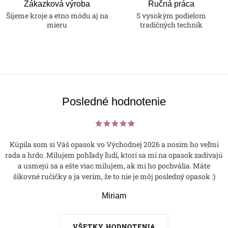
Zákazková výroba
Ručná práca
Šijeme kroje a etno módu aj na
S vysokým podielom
mieru
tradičných techník
Posledné hodnotenie
Kúpila som si Váš opasok vo Východnej 2026 a nosím ho veľmi
rada a hrdo. Milujem pohľady ľudí, ktorí sa mi na opasok zadívajú
a usmejú sa a ešte viac milujem, ak mi ho pochvália. Máte
šikovné ručičky a ja verím, že to nie je môj posledný opasok :)
Miriam
VŠETKY HODNOTENIA