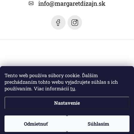
t
info
@
margaretdizajn.sk
i
e
Tento web používa súbory cookie. Ďalším
prechádzaním tohto webu vyjadrujete súhlas s ich
používaním. Viac informácií
tu
.
Nastavenie
Copyright 2026
Margaret dizajn
. Všetky práva vyhradené.
Odmietnuť
Súhlasím
Vytvoril Shoptet
a jeho partner
WEBHUT.sk