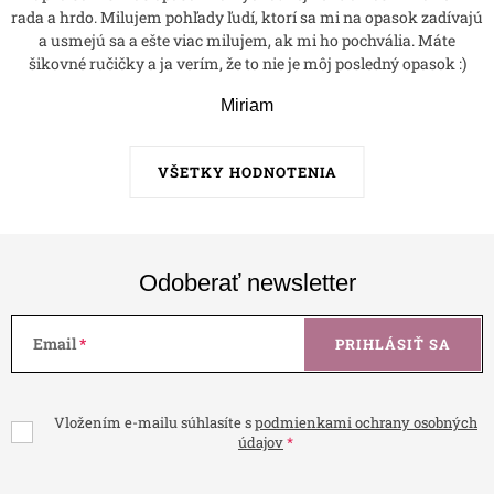
rada a hrdo. Milujem pohľady ľudí, ktorí sa mi na opasok zadívajú
a usmejú sa a ešte viac milujem, ak mi ho pochvália. Máte
šikovné ručičky a ja verím, že to nie je môj posledný opasok :)
Miriam
VŠETKY HODNOTENIA
Odoberať newsletter
Email
PRIHLÁSIŤ SA
Vložením e-mailu súhlasíte s
podmienkami ochrany osobných
údajov