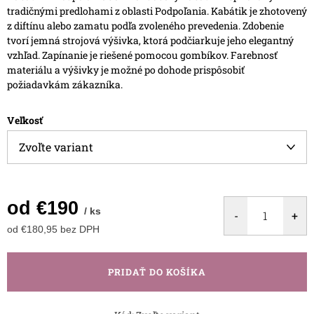
tradičnými predlohami z oblasti Podpoľania.
Kabátik je zhotovený
z diftínu alebo zamatu podľa zvoleného prevedenia. Zdobenie
tvorí jemná strojová výšivka, ktorá podčiarkuje jeho elegantný
vzhľad.
Zapínanie je riešené pomocou gombíkov. Farebnosť
materiálu a výšivky je možné po dohode prispôsobiť
požiadavkám zákazníka.
Veľkosť
od
€190
/ ks
od
€180,95
bez DPH
Jednotková
cena:
PRIDAŤ DO KOŠÍKA