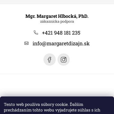
Z
á
Mgr. Margaret Hlbocká, PhD.
p
ä
+421 948 181 235
t
info
@
margaretdizajn.sk
i
e
Tento web používa súbory cookie. Ďalším
prechádzaním tohto webu vyjadrujete súhlas s ich