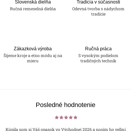
Slovenská dielňa
Tradícia v súčasnosti
Ručná remeselná dielňa
Odevná tvorba s nádychom
tradície
Zákazková výroba
Ručná práca
Šijeme kroje a etno módu aj na
S vysokým podielom
mieru
tradičných techník
Posledné hodnotenie
Kúpila som si Váš opasok vo Východnej 2026 a nosím ho veľmi