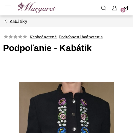
Prejsť
N
na
obsah
Kabátiky
K
Neohodnotené
Podrobnosti hodnotenia
Podpoľanie - Kabátik