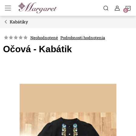
Prejsť
N
na
obsah
Kabátiky
K
Neohodnotené
Podrobnosti hodnotenia
Očová - Kabátik