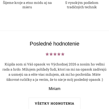
Šijeme kroje a etno módu aj na
S vysokým podielom
mieru
tradičných techník
Posledné hodnotenie
Kúpila som si Váš opasok vo Východnej 2026 a nosím ho veľmi
rada a hrdo. Milujem pohľady ľudí, ktorí sa mi na opasok zadívajú
a usmejú sa a ešte viac milujem, ak mi ho pochvália. Máte
šikovné ručičky a ja verím, že to nie je môj posledný opasok :)
Miriam
VŠETKY HODNOTENIA