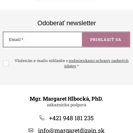
Odoberať newsletter
Email
PRIHLÁSIŤ SA
Vložením e-mailu súhlasíte s
podmienkami ochrany osobných
údajov
Z
á
Mgr. Margaret Hlbocká, PhD.
p
ä
+421 948 181 235
t
info
@
margaretdizajn.sk