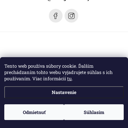
i
e
Tento web používa súbory cookie. Ďalším
prechádzaním tohto webu vyjadrujete súhlas s ich
používaním. Viac informácií
tu
.
Nastavenie
Copyright 2026
Margaret dizajn
. Všetky práva vyhradené.
Odmietnuť
Súhlasím
Vytvoril Shoptet
a jeho partner
WEBHUT.sk