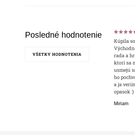
Posledné hodnotenie
Kúpila s
Východne
VŠETKY HODNOTENIA
rada a hr
ktorí sa 
usmejú sa
ho pochvá
a ja verí
opasok :)
Miriam