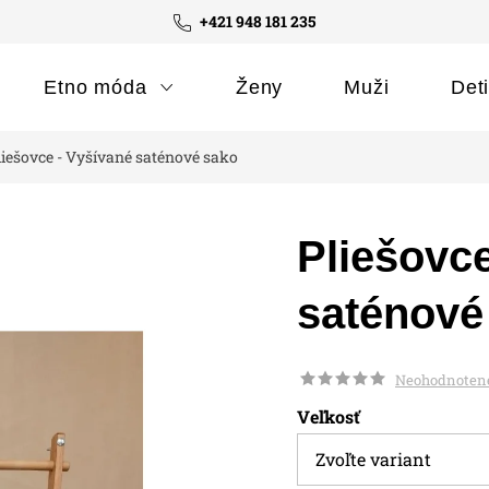
+421 948 181 235
Etno móda
Ženy
Muži
Det
liešovce - Vyšívané saténové sako
Pliešovce
saténové
Neohodnoten
Veľkosť