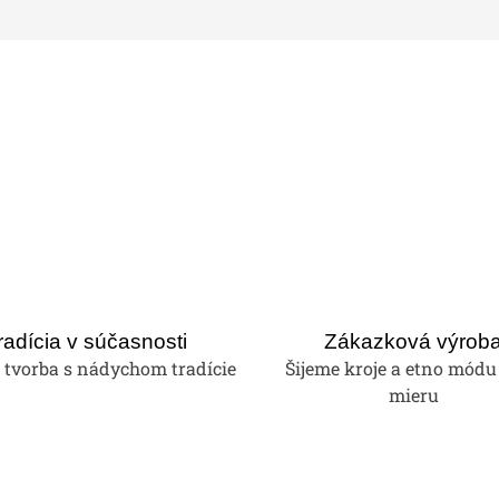
radícia v súčasnosti
Zákazková výrob
tvorba s nádychom tradície
Šijeme kroje a etno módu
mieru