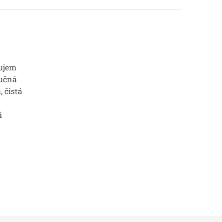
ujem
Ručná
, čistá
i