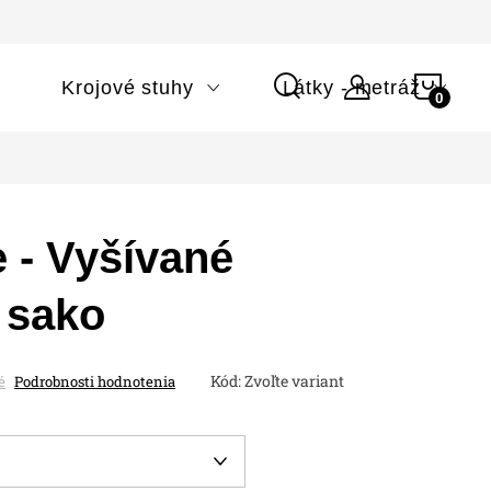
NÁK
i
Krojové stuhy
Látky - metráž
KOŠÍ
 - Vyšívané
 sako
Kód:
Zvoľte variant
é
Podrobnosti hodnotenia