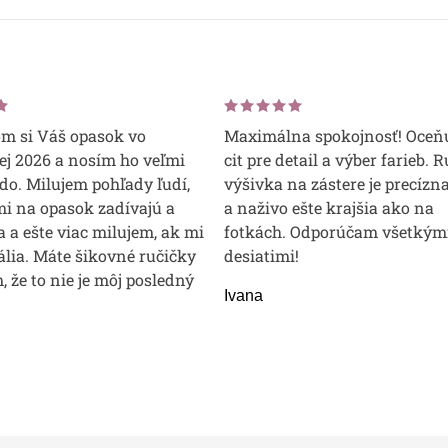
om si Váš opasok vo
Maximálna spokojnosť! Oceň
j 2026 a nosím ho veľmi
cit pre detail a výber farieb. 
do. Milujem pohľady ľudí,
výšivka na zástere je precízna
mi na opasok zadívajú a
a naživo ešte krajšia ako na
 a ešte viac milujem, ak mi
fotkách. Odporúčam všetkým
lia. Máte šikovné ručičky
desiatimi!
m, že to nie je môj posledný
Ivana