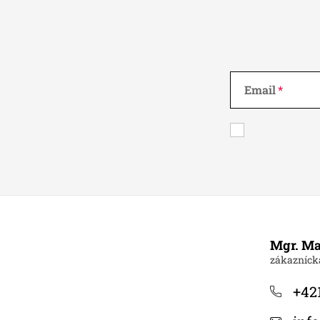
Email
Z
á
Mgr. Ma
p
ä
+421