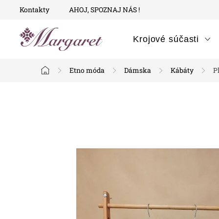
Prejsť
Kontakty
AHOJ, SPOZNAJ NÁS !
na
obsah
Krojové súčasti
Etno móda
Dámska
Kábáty
P
Domov