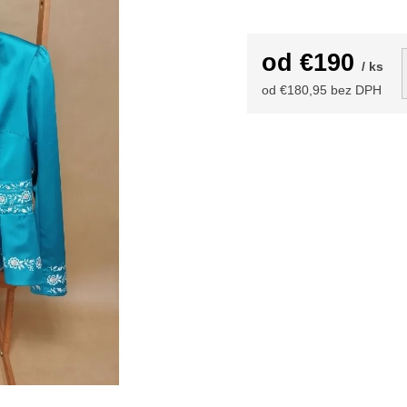
od
€190
/ ks
od
€180,95
bez DPH
Jednotková
cena: