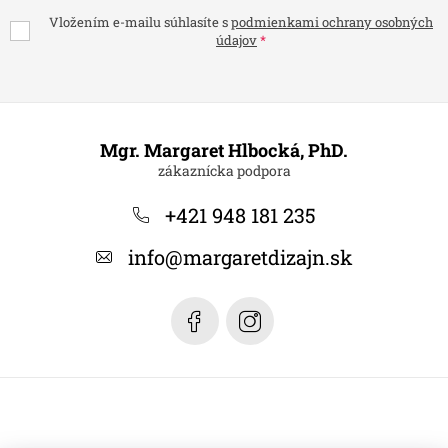
Vložením e-mailu súhlasíte s
podmienkami ochrany osobných
údajov
Z
á
Mgr. Margaret Hlbocká, PhD.
p
ä
+421 948 181 235
t
info
@
margaretdizajn.sk
i
e