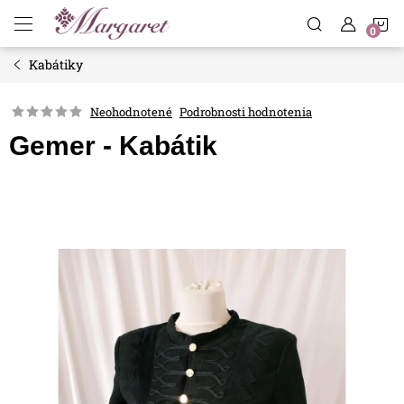
Prejsť
N
na
obsah
Kabátiky
K
Neohodnotené
Podrobnosti hodnotenia
Gemer - Kabátik