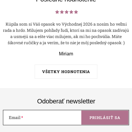
Kúpila som si Váš opasok vo Východnej 2026 a nosím ho veľmi
rada a hrdo. Milujem pohľady ľudí, ktorí sa mi na opasok zadívajú
a usmejú sa a ešte viac milujem, ak mi ho pochvália. Máte
šikovné ručičky a ja verím, že to nie je môj posledný opasok :)
Miriam
VŠETKY HODNOTENIA
Odoberať newsletter
Email
PRIHLÁSIŤ SA