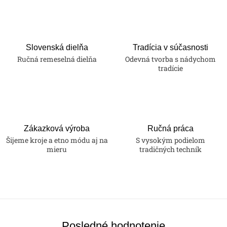
Slovenská dielňa
Tradícia v súčasnosti
Ručná remeselná dielňa
Odevná tvorba s nádychom
tradície
Zákazková výroba
Ručná práca
Šijeme kroje a etno módu aj na
S vysokým podielom
mieru
tradičných techník
Posledné hodnotenie