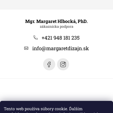
Z
á
Mgr. Margaret Hlbocká, PhD.
p
ä
+421 948 181 235
t
info
@
margaretdizajn.sk
i
e
Tento web používa súbory cookie. Ďalším