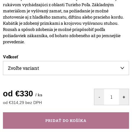
rukávom vychádzajúci z oblasti Turieho Poľa.
Základným
materiálom je vyšívaný zamat, na požiadanie je možné
zhotovenie aj z hladkého zamatu, diftínu alebo pracieho kordu.
Kabátik je zdobený primkami a krojovou vyšívanou stuhou.
Rozsah a spôsob zdobenia je možné prispôsobiť podľa
požiadaviek zákazníka, od bohato zdobeného až po jemnejšie
prevedenie.
Veľkosť
od
€330
/ ks
od
€314,29
bez DPH
Jednotková
cena:
PRIDAŤ DO KOŠÍKA