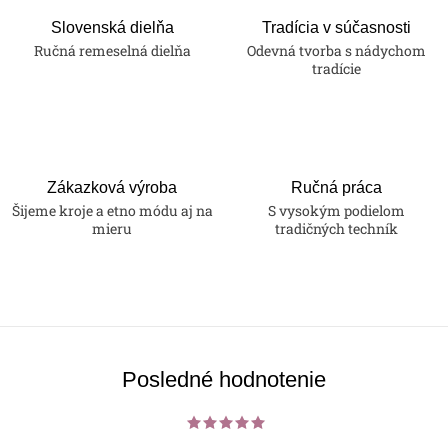
Slovenská dielňa
Tradícia v súčasnosti
Ručná remeselná dielňa
Odevná tvorba s nádychom
tradície
Zákazková výroba
Ručná práca
Šijeme kroje a etno módu aj na
S vysokým podielom
mieru
tradičných techník
Posledné hodnotenie