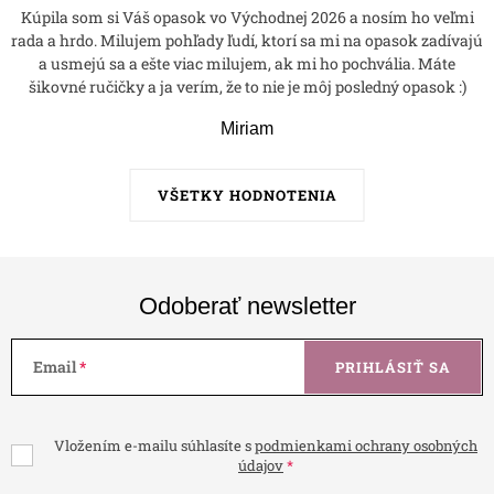
Kúpila som si Váš opasok vo Východnej 2026 a nosím ho veľmi
rada a hrdo. Milujem pohľady ľudí, ktorí sa mi na opasok zadívajú
a usmejú sa a ešte viac milujem, ak mi ho pochvália. Máte
šikovné ručičky a ja verím, že to nie je môj posledný opasok :)
Miriam
VŠETKY HODNOTENIA
Odoberať newsletter
Email
PRIHLÁSIŤ SA
Vložením e-mailu súhlasíte s
podmienkami ochrany osobných
údajov