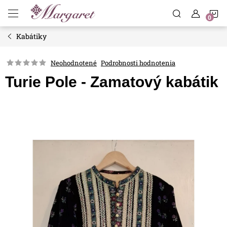
Prejsť
N
na
obsah
Kabátiky
K
Neohodnotené
Podrobnosti hodnotenia
Turie Pole - Zamatový kabátik