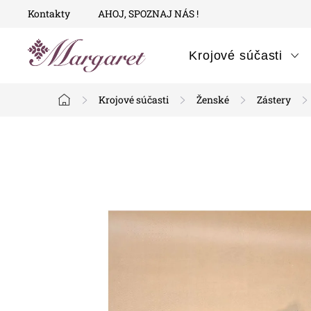
Prejsť
Kontakty
AHOJ, SPOZNAJ NÁS !
na
obsah
Krojové súčasti
Krojové súčasti
Ženské
Zástery
Domov