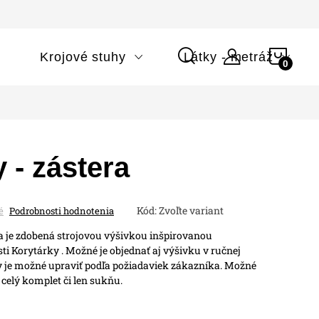
NÁK
i
Krojové stuhy
Látky - metráž
KOŠÍ
 - zástera
Kód:
Zvoľte variant
é
Podrobnosti hodnotenia
a je zdobená strojovou výšivkou inšpirovanou
ti Korytárky . Možné je objednať aj výšivku v ručnej
 je možné upraviť podľa požiadaviek zákazníka.
Možné
o celý komplet či len sukňu.