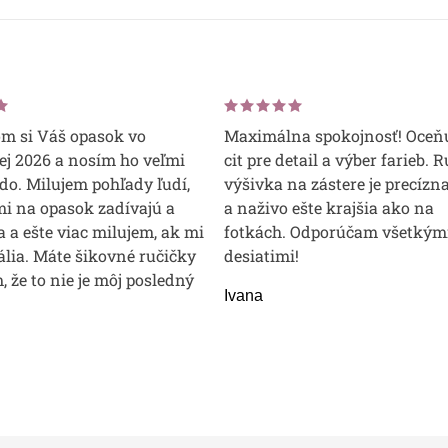
om si Váš opasok vo
Maximálna spokojnosť! Oceň
j 2026 a nosím ho veľmi
cit pre detail a výber farieb. 
do. Milujem pohľady ľudí,
výšivka na zástere je precízna
mi na opasok zadívajú a
a naživo ešte krajšia ako na
 a ešte viac milujem, ak mi
fotkách. Odporúčam všetkým
lia. Máte šikovné ručičky
desiatimi!
m, že to nie je môj posledný
Ivana