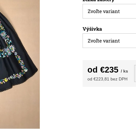
Výšivka
od
€235
/ ks
od
€223,81
bez DPH
Jednotková
cena: