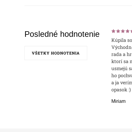
Posledné hodnotenie
Kúpila s
Východne
VŠETKY HODNOTENIA
rada a hr
ktorí sa 
usmejú sa
ho pochvá
a ja verí
opasok :)
Miriam