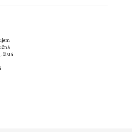
ujem
Ručná
, čistá
i