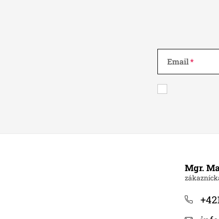
Email
Z
á
Mgr. Ma
p
ä
+421