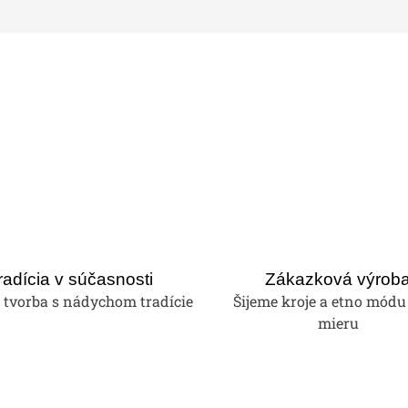
radícia v súčasnosti
Zákazková výrob
tvorba s nádychom tradície
Šijeme kroje a etno módu
mieru