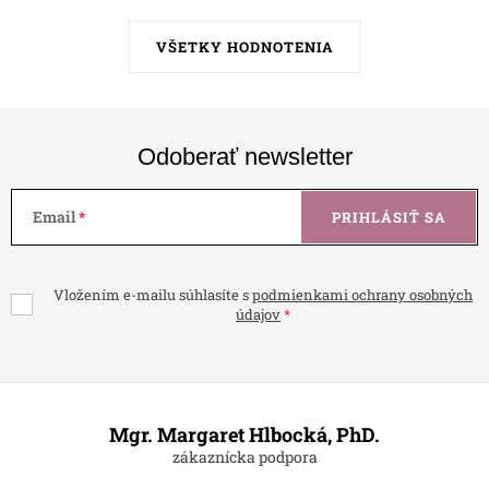
VŠETKY HODNOTENIA
Odoberať newsletter
Email
PRIHLÁSIŤ SA
Vložením e-mailu súhlasíte s
podmienkami ochrany osobných
údajov
Z
á
Mgr. Margaret Hlbocká, PhD.
p