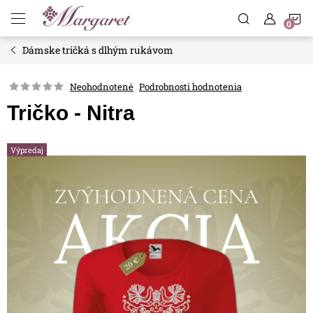
Prejsť
N
na
obsah
Dámske tričká s dlhým rukávom
K
Neohodnotené
Podrobnosti hodnotenia
Tričko - Nitra
Výpredaj