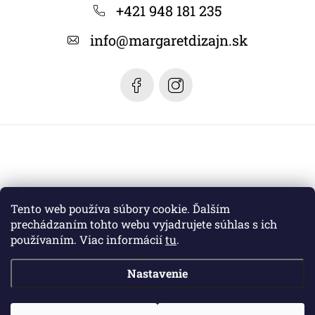
ä
+421 948 181 235
t
info
@
margaretdizajn.sk
i
e
Tento web používa súbory cookie. Ďalším
prechádzaním tohto webu vyjadrujete súhlas s ich
používaním. Viac informácií
tu
.
Nastavenie
Copyright 2026
Margaret dizajn
. Všetky práva vyhradené.