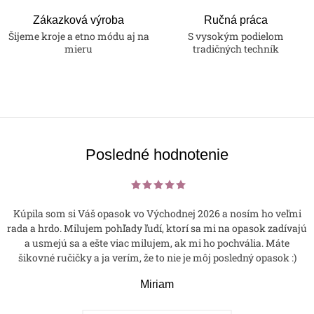
Zákazková výroba
Ručná práca
Šijeme kroje a etno módu aj na
S vysokým podielom
mieru
tradičných techník
Posledné hodnotenie
Kúpila som si Váš opasok vo Východnej 2026 a nosím ho veľmi
rada a hrdo. Milujem pohľady ľudí, ktorí sa mi na opasok zadívajú
a usmejú sa a ešte viac milujem, ak mi ho pochvália. Máte
šikovné ručičky a ja verím, že to nie je môj posledný opasok :)
Miriam