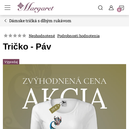
Prejsť
N
na
obsah
Dámske tričká s dlhým rukávom
K
Neohodnotené
Podrobnosti hodnotenia
Tričko - Páv
Výpredaj