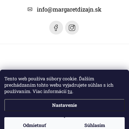
t
info
@
margaretdizajn.sk
i
e
Tento web používa súbory cookie. Ďalším
prechádzaním tohto webu vyjadrujete súhlas s ich
používaním. Viac informácií
tu
.
Nastavenie
Copyright 2026
Margaret dizajn
. Všetky práva vyhradené.
Odmietnuť
Súhlasím