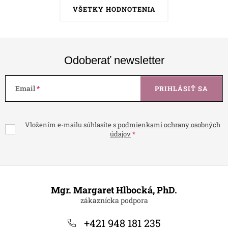
VŠETKY HODNOTENIA
Odoberať newsletter
Email
PRIHLÁSIŤ SA
Vložením e-mailu súhlasíte s
podmienkami ochrany osobných
údajov
Z
á
Mgr. Margaret Hlbocká, PhD.
p
ä
+421 948 181 235