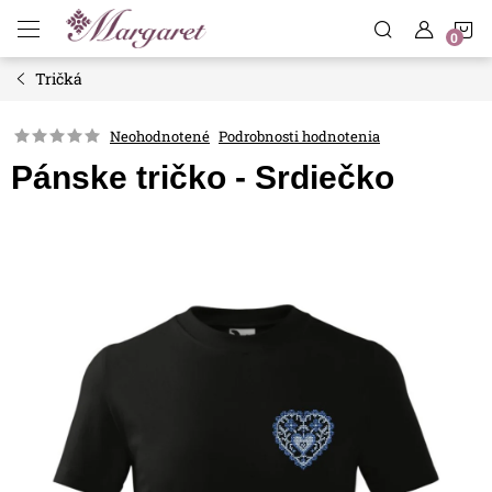
Prejsť
N
na
obsah
Tričká
K
Neohodnotené
Podrobnosti hodnotenia
Pánske tričko - Srdiečko