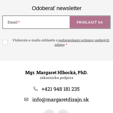
Odoberať newsletter
Email
PRIHLÁSIŤ SA
Vložením e-mailu súhlasíte s
podmienkami ochrany osobných
údajov
Z
á
Mgr. Margaret Hlbocká, PhD.
p
ä
+421 948 181 235
t
info
@
margaretdizajn.sk
i