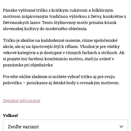
Pánske vyšívané tričko s krátkym rukávom a folklórnym
motívom inšpirovaným tradičnou výšivkou z Detvy, konkrétne z
Detvianskych lazov. Tento štylizovaný motív prináša kúsok
slovenskej kultúry do moderného oblečenia.
Tričko je ideálne na každodenné nosenie, rôzne spoločenské
akcie, ale aj na športovejší štýl k rifliam. Vhodné je pre všetky
vekové kategórie a je dostupné v rôznych farbách a strihoch. Ak
si prajete inú farebnú kombináciu motívu, stačí ju uviesť v
poznámke pri objednávke.
Pre ešte väčšie zladenie si môžete vybrať tričko aj pre svoju
polovičku – ponúkame aj detské body s rovnakým motívom.
Detailné informácie
Veľkosť