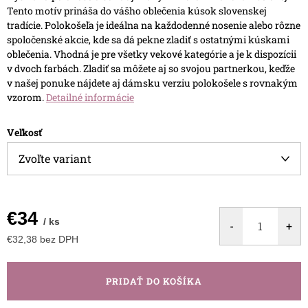
Tento motív prináša do vášho oblečenia kúsok slovenskej
tradície.
Polokošeľa je ideálna na každodenné nosenie alebo rôzne
spoločenské akcie, kde sa dá pekne zladiť s ostatnými kúskami
oblečenia. Vhodná je pre všetky vekové kategórie a je k dispozícii
v dvoch farbách.
Zladiť sa môžete aj so svojou partnerkou, keďže
v našej ponuke nájdete aj dámsku verziu polokošele s rovnakým
vzorom.
Detailné informácie
Veľkosť
€34
/ ks
€32,38 bez DPH
Jednotková
cena:
PRIDAŤ DO KOŠÍKA