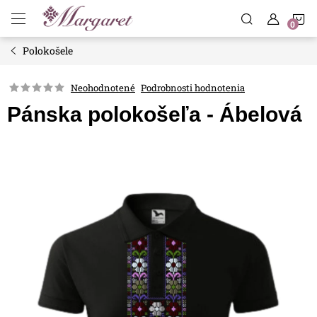
Prejsť
N
na
obsah
Polokošele
K
Neohodnotené
Podrobnosti hodnotenia
Pánska polokošeľa - Ábelová