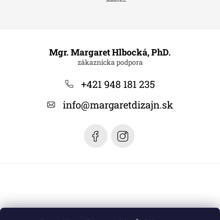
Z
á
Mgr. Margaret Hlbocká, PhD.
p
ä
+421 948 181 235
t
info
@
margaretdizajn.sk
i
e