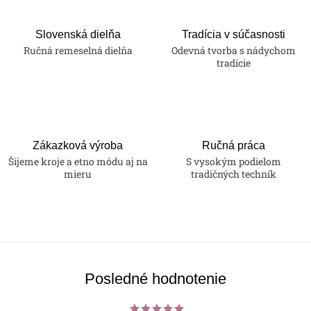
Slovenská dielňa
Tradícia v súčasnosti
Ručná remeselná dielňa
Odevná tvorba s nádychom
tradície
Zákazková výroba
Ručná práca
Šijeme kroje a etno módu aj na
S vysokým podielom
mieru
tradičných techník
Posledné hodnotenie