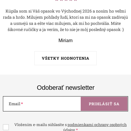
Kúpila som si Váš opasok vo Východnej 2026 a nosím ho veľmi
rada a hrdo. Milujem pohľady ľudí, ktorí sa mi na opasok zadívajú
a usmejú sa a ešte viac milujem, ak mi ho pochvália. Máte
šikovné ručičky a ja verím, že to nie je môj posledný opasok :)
Miriam
VŠETKY HODNOTENIA
Odoberať newsletter
Email
PRIHLÁSIŤ SA
Vložením e-mailu súhlasíte s
podmienkami ochrany osobných
údajov