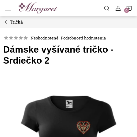
Prejsť
N
na
obsah
Tričká
K
Neohodnotené
Podrobnosti hodnotenia
Dámske vyšívané tričko -
Srdiečko 2