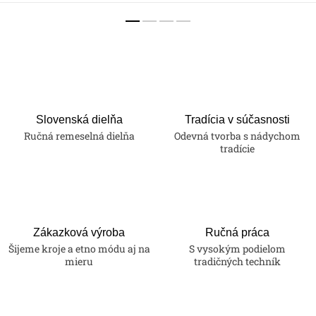
Slovenská dielňa
Tradícia v súčasnosti
Ručná remeselná dielňa
Odevná tvorba s nádychom
tradície
Zákazková výroba
Ručná práca
Šijeme kroje a etno módu aj na
S vysokým podielom
mieru
tradičných techník