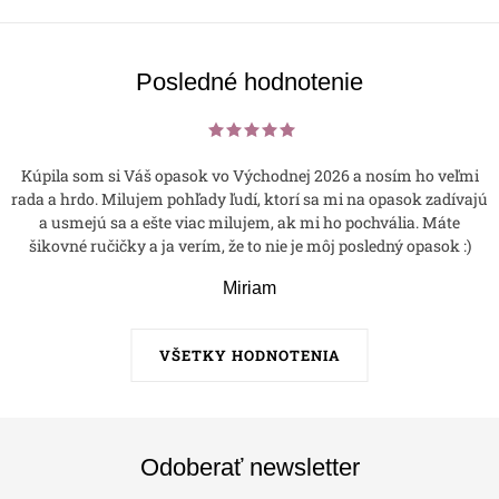
Posledné hodnotenie
Kúpila som si Váš opasok vo Východnej 2026 a nosím ho veľmi
rada a hrdo. Milujem pohľady ľudí, ktorí sa mi na opasok zadívajú
a usmejú sa a ešte viac milujem, ak mi ho pochvália. Máte
šikovné ručičky a ja verím, že to nie je môj posledný opasok :)
Miriam
VŠETKY HODNOTENIA
Odoberať newsletter