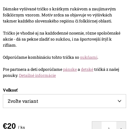
Dámske vyšívané tričko s krátkym rukávom a zaujímavým
folklórnym vzorom. Motív srdca sa objavuje vo výšivkách
takmer každého slovenského regiónu či folklórnej oblasti.
Tričko je vhodné aj na každodenné nosenie, rôzne spoločenské
akcie - dá sa pekne zladiť so sukňou, i na športovejší štýl k
rifliam.
Odporúčame kombináciu tohto trička so
sukňami
.
Pre partnera a deti odporúčame
pánske
a
detské
tričká z našej
ponuky.
Detailné informácie
Veľkosť
€20
/ ks