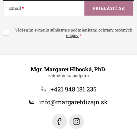
Email
PRIHLÁSIŤ SA
Vložením e-mailu súhlasíte s
podmienkami ochrany osobných
údajov
Z
á
Mgr. Margaret Hlbocká, PhD.
p
ä
+421 948 181 235
t
info
@
margaretdizajn.sk
i
e