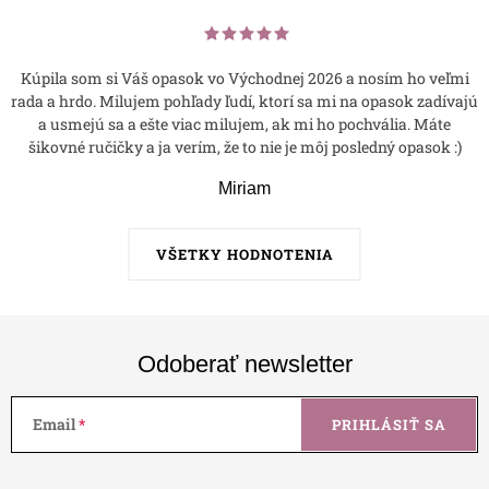
Kúpila som si Váš opasok vo Východnej 2026 a nosím ho veľmi
rada a hrdo. Milujem pohľady ľudí, ktorí sa mi na opasok zadívajú
a usmejú sa a ešte viac milujem, ak mi ho pochvália. Máte
šikovné ručičky a ja verím, že to nie je môj posledný opasok :)
Miriam
VŠETKY HODNOTENIA
Odoberať newsletter
Email
PRIHLÁSIŤ SA