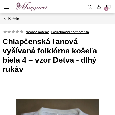
Prejsť
N
na
obsah
Košele
K
Neohodnotené
Podrobnosti hodnotenia
Chlapčenská ľanová
vyšívaná folklórna košeľa
biela 4 – vzor Detva - dlhý
rukáv