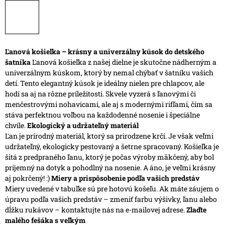
Ľanová košieľka – krásny a univerzálny kúsok do detského
šatníka
Ľanová košieľka z našej dielne je skutočne nádherným a
univerzálnym kúskom, ktorý by nemal chýbať v šatníku vašich
detí. Tento elegantný kúsok je ideálny nielen pre chlapcov, ale
hodí sa aj na rôzne príležitosti. Skvele vyzerá s ľanovými či
menčestrovými nohavicami, ale aj s modernými rifľami, čím sa
stáva perfektnou voľbou na každodenné nosenie i špeciálne
chvíle.
Ekologický a udržateľný materiál
Ľan je prírodný materiál, ktorý sa prirodzene krčí. Je však veľmi
udržateľný, ekologicky pestovaný a šetrne spracovaný. Košieľka je
šitá z predpraného ľanu, ktorý je počas výroby mäkčený, aby bol
príjemný na dotyk a pohodlný na nosenie. A áno, je veľmi krásny
aj pokrčený! :)
Miery a prispôsobenie podľa vašich predstáv
Miery uvedené v tabuľke sú pre hotovú košeľu. Ak máte záujem o
úpravu podľa vašich predstáv – zmeniť farbu výšivky, ľanu alebo
dĺžku rukávov – kontaktujte nás na e-mailovej adrese.
Zlaďte
malého fešáka s veľkým