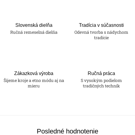
Slovenská dielňa
Tradícia v súčasnosti
Ručná remeselná dielňa
Odevná tvorba s nádychom
tradície
Zákazková výroba
Ručná práca
Šijeme kroje a etno módu aj na
S vysokým podielom
mieru
tradičných techník
Posledné hodnotenie