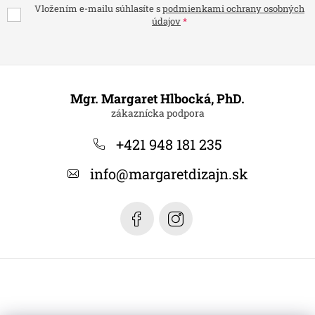
Vložením e-mailu súhlasíte s
podmienkami ochrany osobných
údajov
Z
á
Mgr. Margaret Hlbocká, PhD.
p
ä
+421 948 181 235
t
info
@
margaretdizajn.sk
i
e