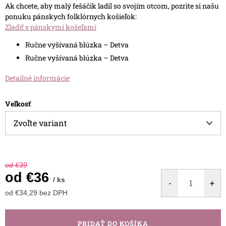
Ak chcete, aby malý fešáčik ladil so svojím otcom, pozrite si našu
ponuku pánskych folklórnych košieľok:
Zladiť s pánskymi košeľami
Ručne vyšívaná blúzka – Detva
Ručne vyšívaná blúzka – Detva
Detailné informácie
Veľkosť
od €39
od
€36
/ ks
od
€34,29
bez DPH
Jednotková
cena:
PRIDAŤ DO KOŠÍKA