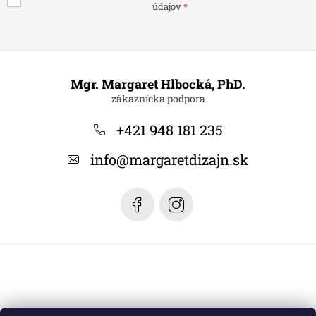
údajov
Z
á
Mgr. Margaret Hlbocká, PhD.
p
ä
+421 948 181 235
t
info
@
margaretdizajn.sk
i
e