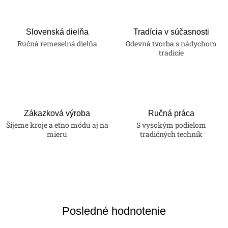
Slovenská dielňa
Tradícia v súčasnosti
Ručná remeselná dielňa
Odevná tvorba s nádychom
tradície
Zákazková výroba
Ručná práca
Šijeme kroje a etno módu aj na
S vysokým podielom
mieru
tradičných techník
Posledné hodnotenie