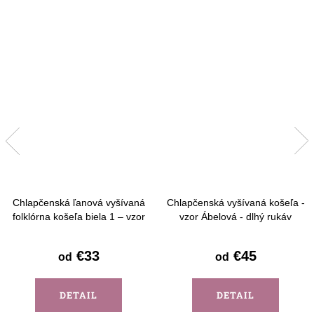
Chlapčenská ľanová vyšívaná
Chlapčenská vyšívaná košeľa -
folklórna košeľa biela 1 – vzor
vzor Ábelová - dlhý rukáv
Detva - krátky rukáv
€33
€45
od
od
DETAIL
DETAIL