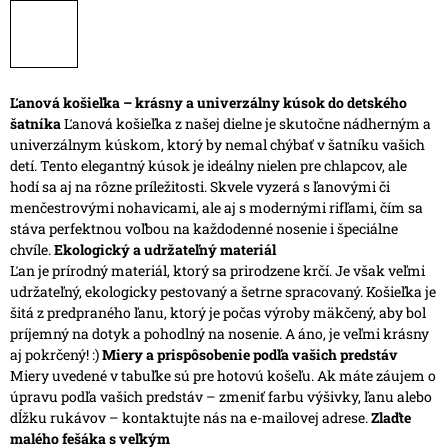
Ľanová košieľka – krásny a univerzálny kúsok do detského
šatníka
Ľanová košieľka z našej dielne je skutočne nádherným a
univerzálnym kúskom, ktorý by nemal chýbať v šatníku vašich
detí. Tento elegantný kúsok je ideálny nielen pre chlapcov, ale
hodí sa aj na rôzne príležitosti. Skvele vyzerá s ľanovými či
menčestrovými nohavicami, ale aj s modernými rifľami, čím sa
stáva perfektnou voľbou na každodenné nosenie i špeciálne
chvíle.
Ekologický a udržateľný materiál
Ľan je prírodný materiál, ktorý sa prirodzene krčí. Je však veľmi
udržateľný, ekologicky pestovaný a šetrne spracovaný. Košieľka je
šitá z predpraného ľanu, ktorý je počas výroby mäkčený, aby bol
príjemný na dotyk a pohodlný na nosenie. A áno, je veľmi krásny
aj pokrčený! :)
Miery a prispôsobenie podľa vašich predstáv
Miery uvedené v tabuľke sú pre hotovú košeľu. Ak máte záujem o
úpravu podľa vašich predstáv – zmeniť farbu výšivky, ľanu alebo
dĺžku rukávov – kontaktujte nás na e-mailovej adrese.
Zlaďte
malého fešáka s veľkým