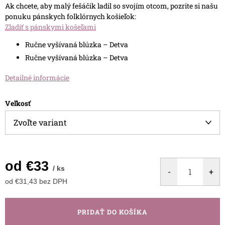
Ak chcete, aby malý fešáčik ladil so svojím otcom, pozrite si našu
ponuku pánskych folklórnych košieľok:
Zladiť s pánskymi košeľami
Ručne vyšívaná blúzka – Detva
Ručne vyšívaná blúzka – Detva
Detailné informácie
Veľkosť
od
€33
/ ks
od
€31,43
bez DPH
Jednotková
cena:
PRIDAŤ DO KOŠÍKA