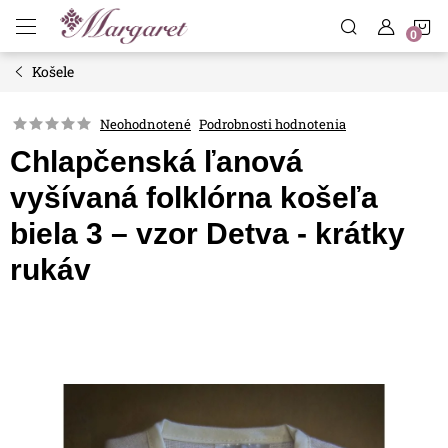
Prejsť
N
na
obsah
Košele
K
Neohodnotené
Podrobnosti hodnotenia
Chlapčenská ľanová
vyšívaná folklórna košeľa
biela 3 – vzor Detva - krátky
rukáv