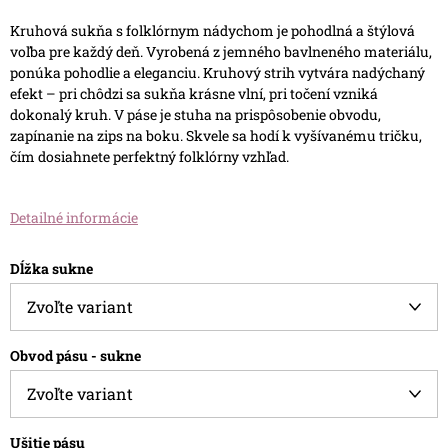
Kruhová sukňa s folklórnym nádychom je pohodlná a štýlová
voľba pre každý deň. Vyrobená z jemného bavlneného materiálu,
ponúka pohodlie a eleganciu. Kruhový strih vytvára nadýchaný
efekt – pri chôdzi sa sukňa krásne vlní, pri točení vzniká
dokonalý kruh. V páse je stuha na prispôsobenie obvodu,
zapínanie na zips na boku. Skvele sa hodí k vyšívanému tričku,
čím dosiahnete perfektný folklórny vzhľad.
Detailné informácie
Dĺžka sukne
Obvod pásu - sukne
Ušitie pásu