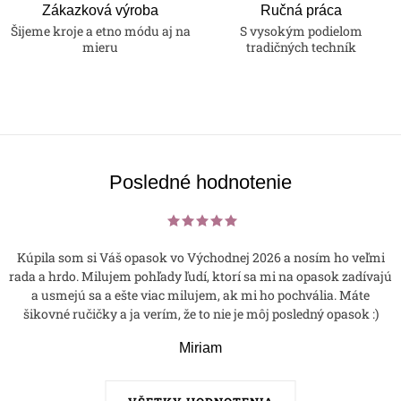
Zákazková výroba
Ručná práca
Šijeme kroje a etno módu aj na
S vysokým podielom
mieru
tradičných techník
Posledné hodnotenie
Kúpila som si Váš opasok vo Východnej 2026 a nosím ho veľmi
rada a hrdo. Milujem pohľady ľudí, ktorí sa mi na opasok zadívajú
a usmejú sa a ešte viac milujem, ak mi ho pochvália. Máte
šikovné ručičky a ja verím, že to nie je môj posledný opasok :)
Miriam