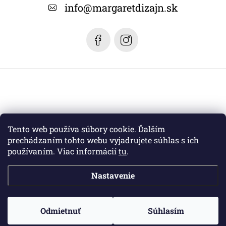
t
info
@
margaretdizajn.sk
i
e
Tento web používa súbory cookie. Ďalším
prechádzaním tohto webu vyjadrujete súhlas s ich
používaním. Viac informácií
tu
.
Nastavenie
Copyright 2026
Margaret dizajn
. Všetky práva vyhradené.
Odmietnuť
Súhlasím
Vytvoril Shoptet
a jeho partner
WEBHUT.sk