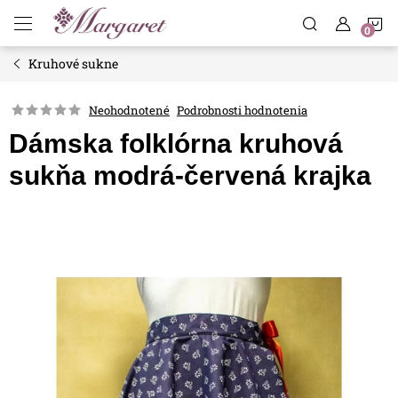
Prejsť
N
na
obsah
Kruhové sukne
K
Neohodnotené
Podrobnosti hodnotenia
Dámska folklórna kruhová
sukňa modrá-červená krajka