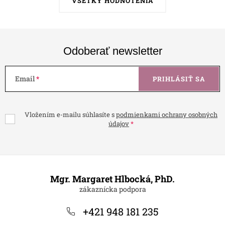
VŠETKY HODNOTENIA
Odoberať newsletter
Email
PRIHLÁSIŤ SA
Vložením e-mailu súhlasíte s
podmienkami ochrany osobných
údajov
Z
á
Mgr. Margaret Hlbocká, PhD.
p
ä
+421 948 181 235