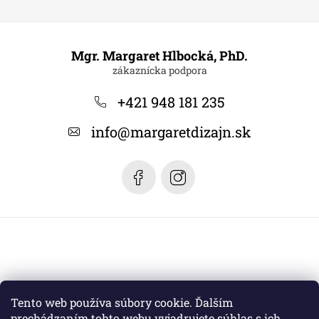
Z
á
Mgr. Margaret Hlbocká, PhD.
p
ä
+421 948 181 235
t
info
@
margaretdizajn.sk
i
e
Tento web používa súbory cookie. Ďalším
prechádzaním tohto webu vyjadrujete súhlas s ich