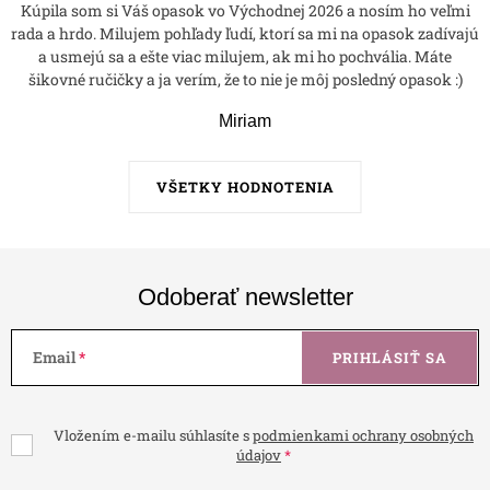
Kúpila som si Váš opasok vo Východnej 2026 a nosím ho veľmi
rada a hrdo. Milujem pohľady ľudí, ktorí sa mi na opasok zadívajú
a usmejú sa a ešte viac milujem, ak mi ho pochvália. Máte
šikovné ručičky a ja verím, že to nie je môj posledný opasok :)
Miriam
VŠETKY HODNOTENIA
Odoberať newsletter
Email
PRIHLÁSIŤ SA
Vložením e-mailu súhlasíte s
podmienkami ochrany osobných
údajov