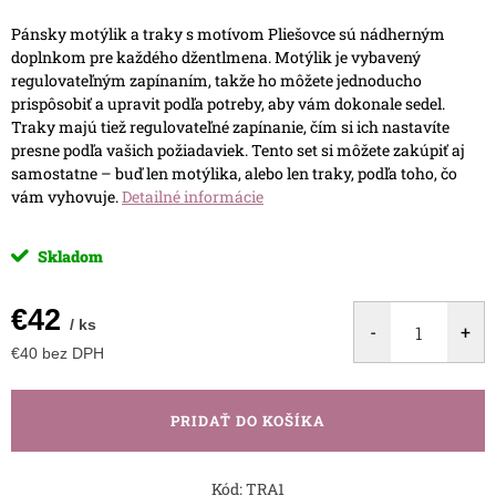
Pánsky motýlik a traky s motívom Pliešovce sú nádherným
doplnkom pre každého džentlmena.
Motýlik je vybavený
regulovateľným zapínaním, takže ho môžete jednoducho
prispôsobiť a upravit podľa potreby, aby vám dokonale sedel.
Traky majú tiež regulovateľné zapínanie, čím si ich nastavíte
presne podľa vašich požiadaviek.
Tento set si môžete zakúpiť aj
samostatne – buď len motýlika, alebo len traky, podľa toho, čo
vám vyhovuje.
Detailné informácie
Skladom
€42
/ ks
€40 bez DPH
Jednotková
cena:
PRIDAŤ DO KOŠÍKA
Kód:
TRA1