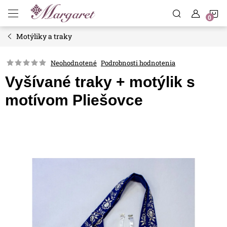
Prejsť
N
na
obsah
Motýliky a traky
K
Neohodnotené
Podrobnosti hodnotenia
Vyšívané traky + motýlik s
motívom Pliešovce