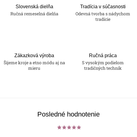
Slovenská dielňa
Tradícia v súčasnosti
Ručná remeselná dielňa
Odevná tvorba s nádychom
tradície
Zákazková výroba
Ručná práca
Šijeme kroje a etno módu aj na
S vysokým podielom
mieru
tradičných techník
Posledné hodnotenie