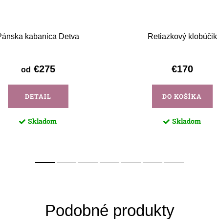
Pánska kabanica Detva
Retiazkový klobúčik
€275
€170
od
DETAIL
DO KOŠÍKA
Skladom
Skladom