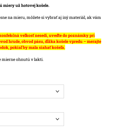
ú miery už hotovej košele.
ne na mieru, môžete si vybrať aj iný materiál, ak vám
 konfekčná veľkosť nesedí, uveďte do poznámky pri
vod hrude, obvod pásu, dĺžka košele vpredu – merajte
odok, pokiaľ by mala siahať košeľa.
 mierne ohnutú v lakti.