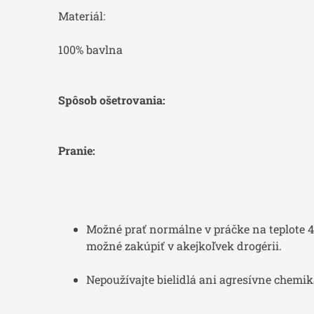
Materiál:
100% bavlna
Spôsob ošetrovania:
Pranie:
Možné prať normálne v práčke na teplote 40
možné zakúpiť v akejkoľvek drogérii.
Nepoužívajte bielidlá ani agresívne chemiká