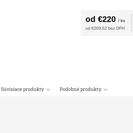
od
€220
/ ks
od
€209,52
bez DPH
Jednotková
cena:
Súvisiace produkty
Podobné produkty