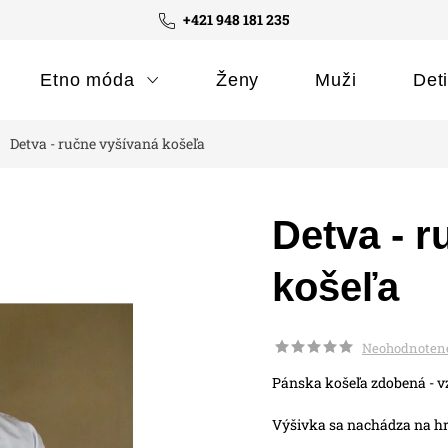
+421 948 181 235
Etno móda
Ženy
Muži
Det
Detva - ručne vyšívaná košeľa
Detva - r
košeľa
Neohodnoten
Pánska košeľa zdobená - vz
Výšivka sa nachádza na hr