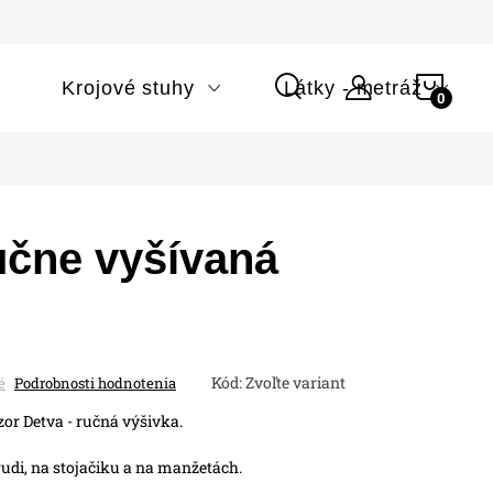
NÁK
i
Krojové stuhy
Látky - metráž
KOŠÍ
učne vyšívaná
Kód:
Zvoľte variant
é
Podrobnosti hodnotenia
or Detva - ručná výšivka.
udi, na stojačiku a na manžetách.