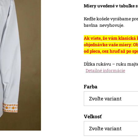
Miery uvedené v tabuľke s
Keďže košele vyrábame pres
bavlna nevyhovuje.
Ak viete, že vám klasická
objednávke vaše miery: Ob
od pleca, cez hruď až po sp
Dĺžka rukávu – ruku majte
Detailné informácie
Farba
Veľkosť