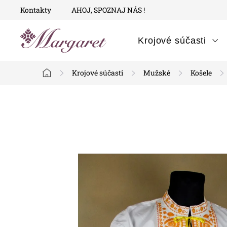
Prejsť
Kontakty
AHOJ, SPOZNAJ NÁS !
na
obsah
Krojové súčasti
Krojové súčasti
Mužské
Košele
Domov