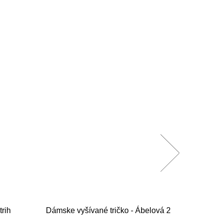
trih
Dámske vyšívané tričko - Ábelová 2
Vyšívan