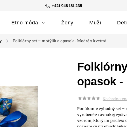
+421 948 181 235
Etno móda
Ženy
Muži
Det
y
Folklórny set – motýlik a opasok - Modré s kvetmi
Folklórny
opasok -
Neohodnoten
Ponúkame výhodný set – mo
vyrobené z rovnakej vyšív
vzorom, ktorý im pridáva o
poznámky pri objednávke u