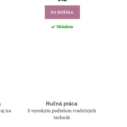
DO KOŠÍKA
Skladom
a
Ručná práca
 aj na
S vysokým podielom tradičných
techník