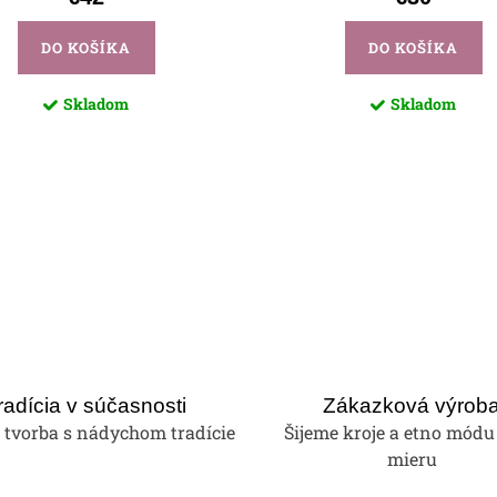
DO KOŠÍKA
DO KOŠÍKA
Skladom
Skladom
radícia v súčasnosti
Zákazková výrob
tvorba s nádychom tradície
Šijeme kroje a etno módu
mieru