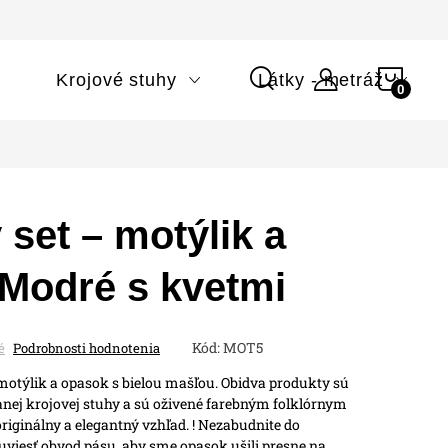
NÁK
i
Krojové stuhy
Látky - metráž
KOŠÍ
 set – motýlik a
 Modré s kvetmi
Kód:
MOT5
é
Podrobnosti hodnotenia
týlik a opasok s bielou mašľou. Obidva produkty sú
anej krojovej stuhy a sú oživené farebným folklórnym
riginálny a elegantný vzhľad.
! Nezabudnite do
viesť obvod pásu, aby sme opasok ušili presne na