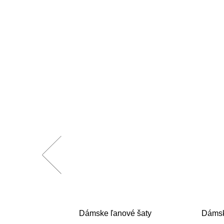
Ábelová 2
Dámske ľanové šaty
Dámske