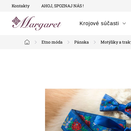
Prejsť
Kontakty
AHOJ, SPOZNAJ NÁS !
na
obsah
Krojové súčasti
Etno móda
Pánska
Motýliky a trak
Domov