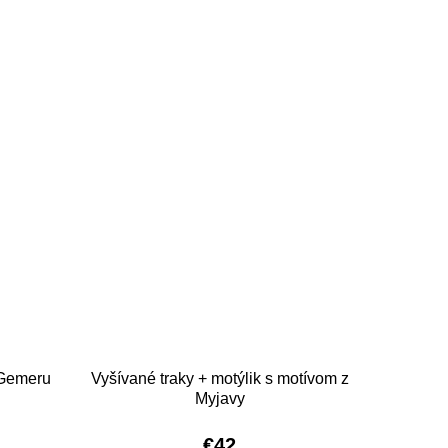
 Gemeru
Vyšívané traky + motýlik s motívom z
Myjavy
€42