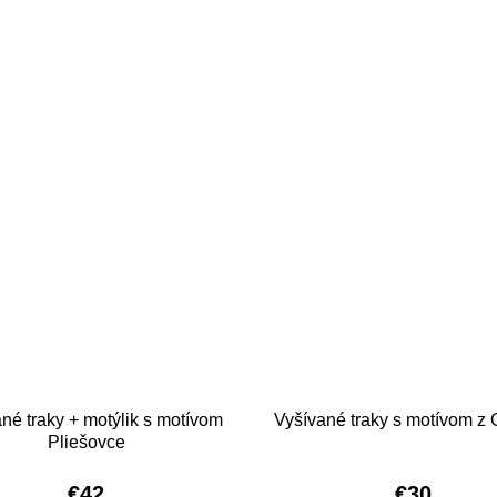
né traky + motýlik s motívom
Vyšívané traky s motívom z
Pliešovce
€42
€30