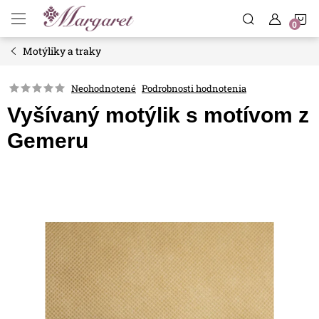
Prejsť
N
na
obsah
Motýliky a traky
K
Neohodnotené
Podrobnosti hodnotenia
Vyšívaný motýlik s motívom z
Gemeru