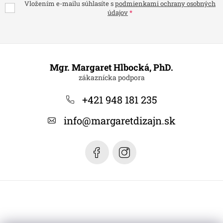
Vložením e-mailu súhlasíte s
podmienkami ochrany osobných
údajov
Z
á
Mgr. Margaret Hlbocká, PhD.
p
ä
+421 948 181 235
t
info
@
margaretdizajn.sk
i
e