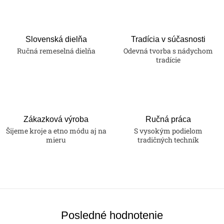
Slovenská dielňa
Tradícia v súčasnosti
Ručná remeselná dielňa
Odevná tvorba s nádychom
tradície
Zákazková výroba
Ručná práca
Šijeme kroje a etno módu aj na
S vysokým podielom
mieru
tradičných techník
Posledné hodnotenie