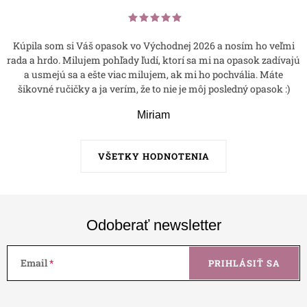
Kúpila som si Váš opasok vo Východnej 2026 a nosím ho veľmi
rada a hrdo. Milujem pohľady ľudí, ktorí sa mi na opasok zadívajú
a usmejú sa a ešte viac milujem, ak mi ho pochvália. Máte
šikovné ručičky a ja verím, že to nie je môj posledný opasok :)
Miriam
VŠETKY HODNOTENIA
Odoberať newsletter
Email
PRIHLÁSIŤ SA