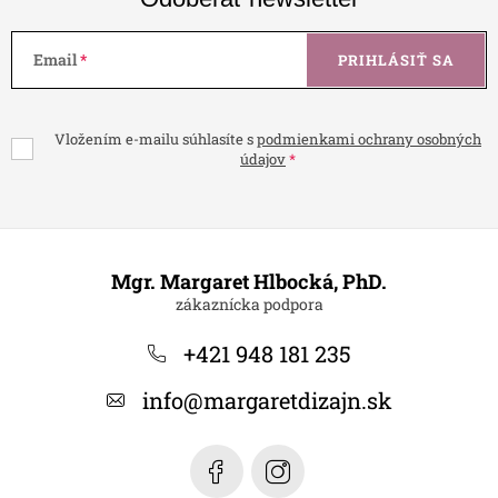
Email
PRIHLÁSIŤ SA
Vložením e-mailu súhlasíte s
podmienkami ochrany osobných
údajov
Z
á
Mgr. Margaret Hlbocká, PhD.
p
ä
+421 948 181 235
t
info
@
margaretdizajn.sk
i
e