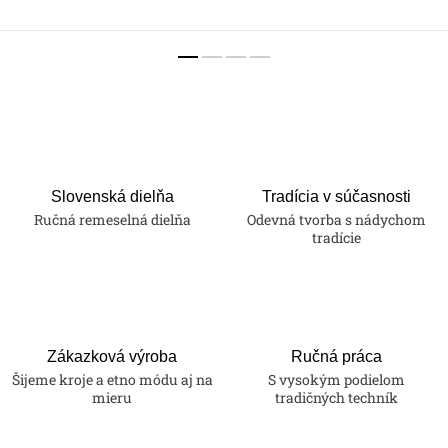
Slovenská dielňa
Tradícia v súčasnosti
Ručná remeselná dielňa
Odevná tvorba s nádychom
tradície
Zákazková výroba
Ručná práca
Šijeme kroje a etno módu aj na
S vysokým podielom
mieru
tradičných techník