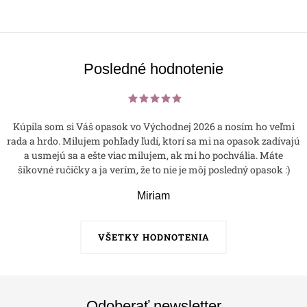
Posledné hodnotenie
Kúpila som si Váš opasok vo Východnej 2026 a nosím ho veľmi
rada a hrdo. Milujem pohľady ľudí, ktorí sa mi na opasok zadívajú
a usmejú sa a ešte viac milujem, ak mi ho pochvália. Máte
šikovné ručičky a ja verím, že to nie je môj posledný opasok :)
Miriam
VŠETKY HODNOTENIA
Odoberať newsletter