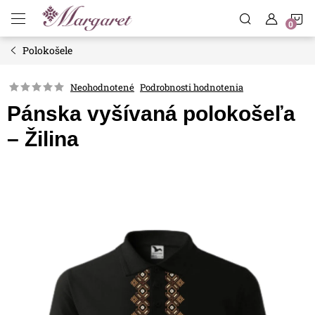
Prejsť
N
na
obsah
Polokošele
K
Neohodnotené
Podrobnosti hodnotenia
Pánska vyšívaná polokošeľa
– Žilina