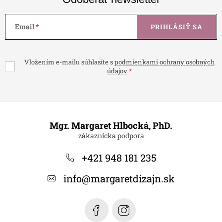
Email
PRIHLÁSIŤ SA
Vložením e-mailu súhlasíte s
podmienkami ochrany osobných
údajov
Z
á
Mgr. Margaret Hlbocká, PhD.
p
ä
+421 948 181 235
t
info
@
margaretdizajn.sk
i
e