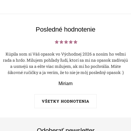
Posledné hodnotenie
Kúpila som si Váš opasok vo Východnej 2026 a nosím ho veľmi
rada a hrdo. Milujem pohľady ľudí, ktorí sa mi na opasok zadívajú
a usmejú sa a ešte viac milujem, ak mi ho pochvália. Máte
šikovné ručičky a ja verím, že to nie je môj posledný opasok :)
Miriam
VŠETKY HODNOTENIA
Odoberať newsletter