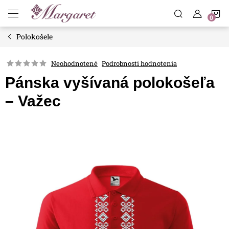
Prejsť
N
na
obsah
Polokošele
K
Neohodnotené
Podrobnosti hodnotenia
Pánska vyšívaná polokošeľa
– Važec