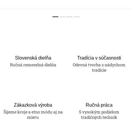
Slovenská dielňa
Tradícia v súčasnosti
Ručná remeselná dielňa
Odevná tvorba s nádychom
tradície
Zákazková výroba
Ručná práca
Šijeme kroje a etno módu aj na
S vysokým podielom
mieru
tradičných techník