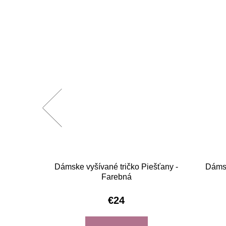
ešťany -
Dámske vyšívané tričko Piešťany -
Dámsk
Farebná
€24