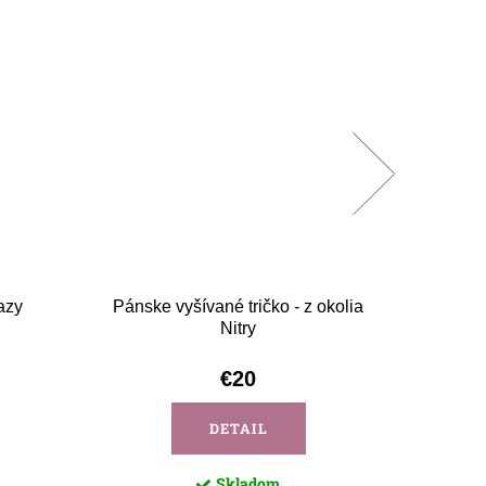
lazy
Pánske vyšívané tričko - z okolia
Páns
Nitry
€20
DETAIL
Skladom