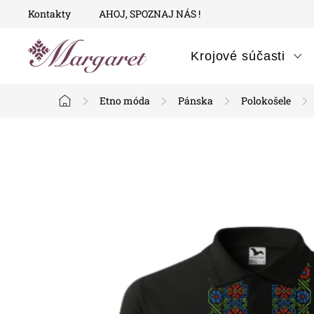
Prejsť
Kontakty
AHOJ, SPOZNAJ NÁS !
na
obsah
Krojové súčasti
Etno móda
Pánska
Polokošele
Domov