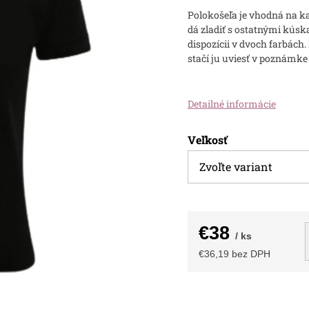
Polokošeľa je vhodná na k
dá zladiť s ostatnými kúska
dispozícii v dvoch farbách
stačí ju uviesť v poznámke
Detailné informácie
Veľkosť
€38
/ ks
€36,19 bez DPH
Jednotková
cena: