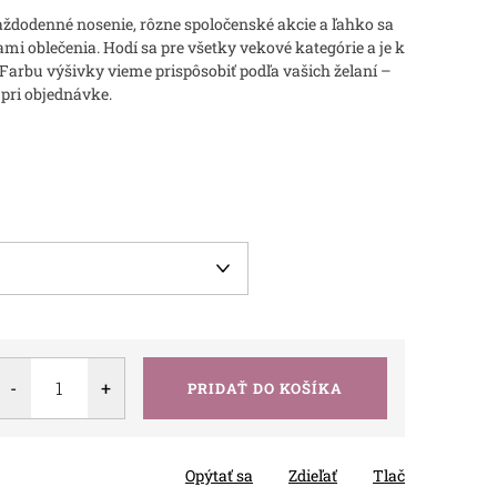
aždodenné nosenie, rôzne spoločenské akcie a ľahko sa
mi oblečenia. Hodí sa pre všetky vekové kategórie a je k
. Farbu výšivky vieme prispôsobiť podľa vašich želaní –
 pri objednávke.
PRIDAŤ DO KOŠÍKA
Opýtať sa
Zdieľať
Tlač