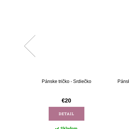
z okolia
Pánske tričko - Srdiečko
Pánsk
€20
DETAIL
Skladom