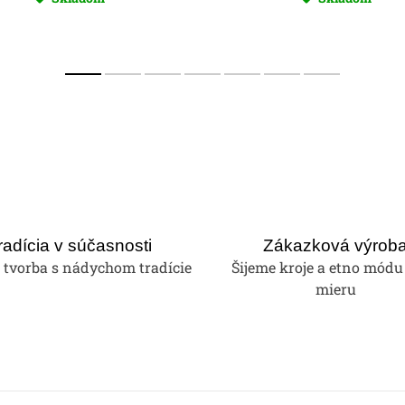
radícia v súčasnosti
Zákazková výrob
tvorba s nádychom tradície
Šijeme kroje a etno módu
mieru