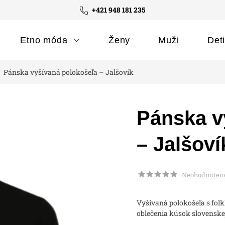
+421 948 181 235
Etno móda
Ženy
Muži
Det
Pánska vyšívaná polokošeľa – Jalšovík
Pánska v
– Jalšoví
Neohodnoten
Vyšívaná polokošeľa s fol
oblečenia kúsok slovenskej 