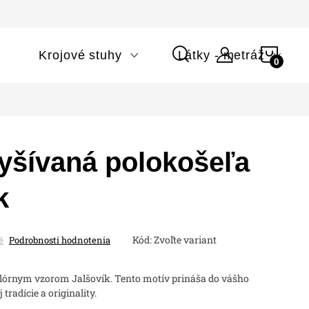
NÁK
i
Krojové stuhy
Látky - metráž
KOŠÍ
yšívaná polokošeľa
k
Kód:
Zvoľte variant
é
Podrobnosti hodnotenia
klórnym vzorom Jalšovík. Tento motív prináša do vášho
tradície a originality.