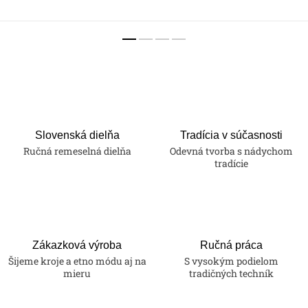
Slovenská dielňa
Tradícia v súčasnosti
Ručná remeselná dielňa
Odevná tvorba s nádychom
tradície
Zákazková výroba
Ručná práca
Šijeme kroje a etno módu aj na
S vysokým podielom
mieru
tradičných techník