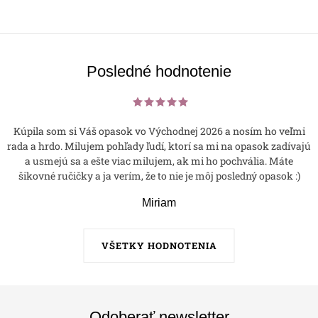
Posledné hodnotenie
Kúpila som si Váš opasok vo Východnej 2026 a nosím ho veľmi
rada a hrdo. Milujem pohľady ľudí, ktorí sa mi na opasok zadívajú
a usmejú sa a ešte viac milujem, ak mi ho pochvália. Máte
šikovné ručičky a ja verím, že to nie je môj posledný opasok :)
Miriam
VŠETKY HODNOTENIA
Odoberať newsletter