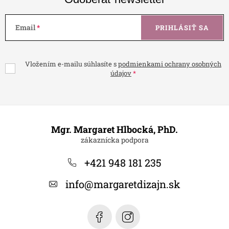
Email
PRIHLÁSIŤ SA
Vložením e-mailu súhlasíte s
podmienkami ochrany osobných
údajov
Z
á
Mgr. Margaret Hlbocká, PhD.
p
ä
+421 948 181 235
t
info
@
margaretdizajn.sk
i
e