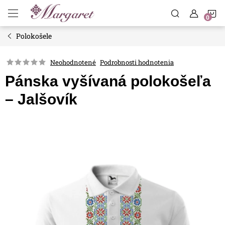
Prejsť
N
na
obsah
Polokošele
K
Neohodnotené
Podrobnosti hodnotenia
Pánska vyšívaná polokošeľa
– Jalšovík